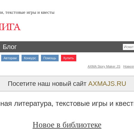
и, текстовые игры и квесты
Блог
Авторам
Конкурс
Помощь
Купить
AXMA Story Maker JS
Новел
Посетите наш новый сайт
AXMAJS.RU
ная литература, текстовые игры и квес
Новое в библиотеке