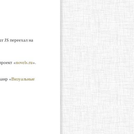
r JS переехал на
проект «
novels.ru
».
жанр «
Визуальные