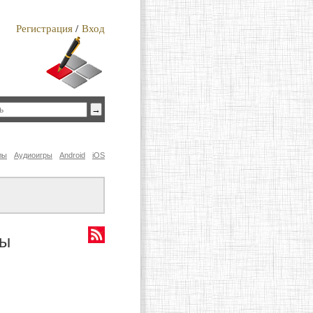
Регистрация
/
Вход
лы
Аудиоигры
Android
iOS
ты