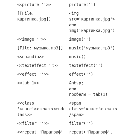
<<picture ''>>
picture('')
[[File:
<img
картинка.jpg]]
src='картинка.jpg'>
или
img('картинка.jpg')
<<image ''>>
image('')
[File: музыка.mp3]]
music('музыка.mp3')
<<noaudio>>
music()
<<texteffect ''>>
texteffect('')
<<effect ''>>
effect('')
<<tab 1>>
&nbsp;
или
пробелы = tab(1)
<<class
<span
'класс'>>текст<<endc
class='класс'>текст<
lass>>
/span>
<<filter ''>>
filter('')
<<repeat 'Параграф'
repeat('Параграф',