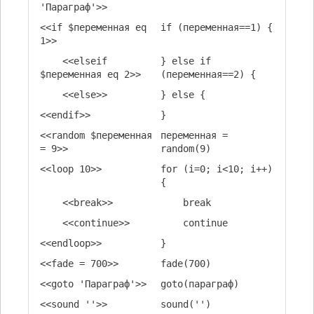
'Параграф'>>
<<if $переменная eq
if (переменная==1) {
1>>
<<elseif
} else if
$переменная eq 2>>
(переменная==2) {
<<else>>
} else {
<<endif>>
}
<<random $переменная
переменная =
= 9>>
random(9)
<<loop 10>>
for (i=0; i<10; i++)
{
<<break>>
break
<<continue>>
continue
<<endloop>>
}
<<fade = 700>>
fade(700)
<<goto 'Параграф'>>
goto(параграф)
<<sound ''>>
sound('')