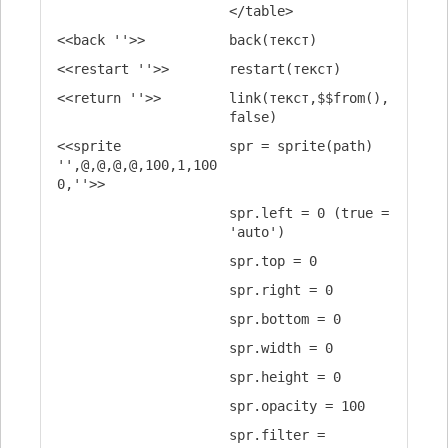
</table>
<<back ''>>
baсk(текст)
<<restart ''>>
restart(текст)
<<return ''>>
link(текст,$$from(),
false)
<<sprite
spr = sprite(path)
'',@,@,@,@,100,1,100
0,''>>
spr.left = 0 (true =
'auto')
spr.top = 0
spr.right = 0
spr.bottom = 0
spr.width = 0
spr.height = 0
spr.opacity = 100
spr.filter =