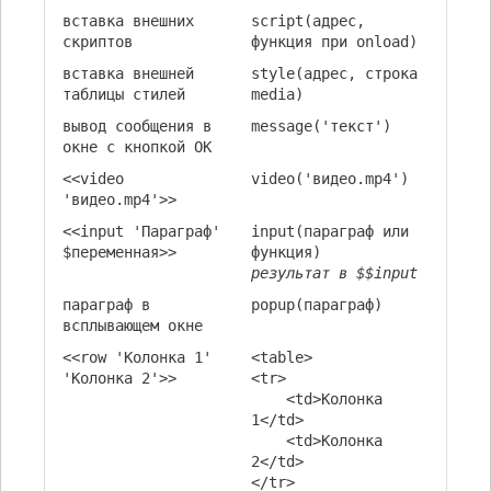
вставка внешних
script(адрес,
скриптов
функция при onload)
вставка внешней
style(адрес, строка
таблицы стилей
media)
вывод сообщения в
message('текст')
окне с кнопкой OK
<<video
video('видео.mp4')
'видео.mp4'>>
<<input 'Параграф'
input(параграф или
$переменная>>
функция)
результат в $$input
параграф в
popup(параграф)
всплывающем окне
<<row 'Колонка 1'
<table>
'Колонка 2'>>
<tr>
<td>Колонка
1</td>
<td>Колонка
2</td>
</tr>