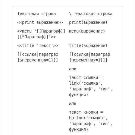
Текстовая строка
\ Текстовая строка
<<print выражение>>
print(выражение)
<<menu '[[Параграф]]
menu(выражение)
[[*Параграф]]'>>
<<title 'Текст'>>
title(выражение)
[[ссылка|параграф
[[ссылка|параграф
{$переменная=1}]]
{переменная=1}]]
или
текст ссылки =
link('ссылка',
'параграф', 'тип',
функция)
или
текст кнопки =
button('ссылка',
'параграф', 'тип',
функция)