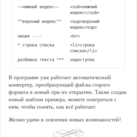
~~нижний индекс~~
<sub>нижний
индекс</sub>
^^верхний индекс^^
<sup>верхний
индекс<sup>
линия ----
<hr>
* строка списка
<li>строка
списка</li>
разбивка текста ***
недоступно
В программе уже работает автоматический
конвертер, преобразующий файлы старого
формата в новый при их открытии. Также создан
новый шаблон примера, можете поиграться с
ним, чтобы понять, как всё работает.
Желаю удачи в освоении новых возможностей!