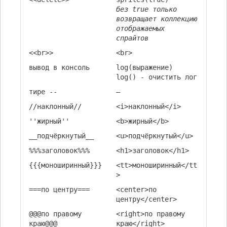
без true только
возвращает коллекцию
отображаемых
спрайтов
<<br>>
<br>
вывод в консоль
log(выражение)
log() - очистить лог
тире --
—
//наклонный//
<i>наклонный</i>
''жирный''
<b>жирный</b>
__подчёркнутый__
<u>подчёркнутый</u>
%%%заголовок%%%
<h1>заголовок</h1>
{{{моноширинный}}}
<tt>моноширинный</tt
>
===по центру===
<center>по
центру</center>
@@@по правому
<right>по правому
краю@@@
краю</right>