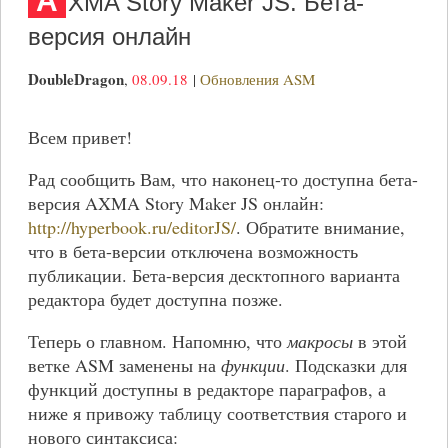
A
XMA Story Maker JS. Бета-
версия онлайн
DoubleDragon
,
08.09.18
|
Обновления ASM
Всем привет!
Рад сообщить Вам, что наконец-то доступна бета-
версия AXMA Story Maker JS онлайн:
http://hyperbook.ru/editorJS/
. Обратите внимание,
что в бета-версии отключена возможность
публикации. Бета-версия десктопного варианта
редактора будет доступна позже.
Теперь о главном. Напомню, что
макросы
в этой
ветке ASM заменены на
функции
. Подсказки для
функций доступны в редакторе параграфов, а
ниже я привожу таблицу соответствия старого и
нового синтаксиса: