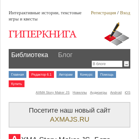
Интерактивные истории, текстовые
Регистрация
/
Вход
игры и квесты
Библиотека
Блог
Главная
Редактор 6.1
Авторам
Конкурс
Помощь
Купить
AXMA Story Maker JS
Новеллы
Аудиоигры
Android
iOS
Посетите наш новый сайт
AXMAJS.RU