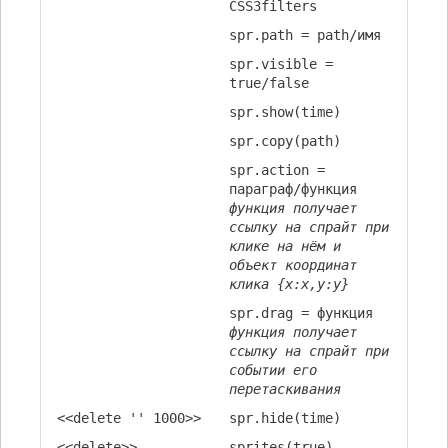
CSS3filters
spr.path = path/имя
spr.visible =
true/false
spr.show(time)
spr.copy(path)
spr.action =
параграф/функция
функция получает
ссылку на спрайт при
клике на нём и
объект координат
клика {x:x,y:y}
spr.drag = функция
функция получает
ссылку на спрайт при
событии его
перетаскивания
<<delete '' 1000>>
spr.hide(time)
<<delete>>
sprites(true)