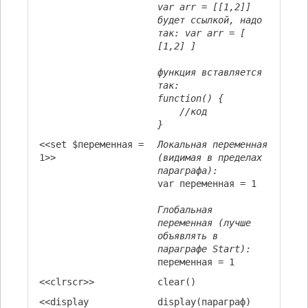
var arr = [[1,2]]
будет ссылкой, надо
так: var arr = [
[1,2] ]
функция вставляется
так:
function() {
//код
}
<<set $переменная =
Локальная переменная
1>>
(видимая в пределах
параграфа):
var переменная = 1
Глобальная
переменная (лучше
объявлять в
параграфе Start):
переменная = 1
<<clrscr>>
clear()
<<display
display(параграф)