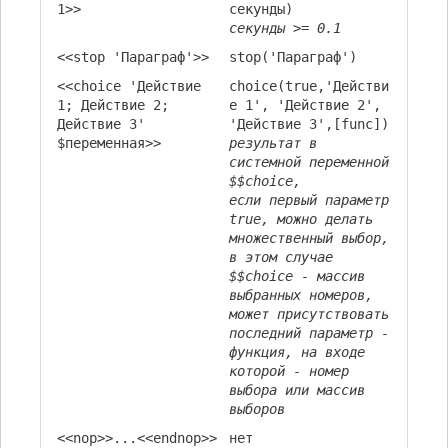
1>>
секунды)
секунды >= 0.1
<<stop 'Параграф'>>
stop('Параграф')
<<choice 'Действие
choice(true,'Действи
1; Действие 2;
е 1', 'Действие 2',
Действие 3'
'Действие 3',[func])
$переменная>>
результат в
системной переменной
$$choice,
если первый параметр
true, можно делать
множественный выбор,
в этом случае
$$choice - массив
выбранных номеров,
может присутствовать
последний параметр -
функция, на входе
которой - номер
выбора или массив
выборов
<<nop>>...<<endnop>>
нет