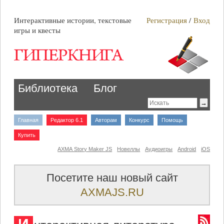
Интерактивные истории, текстовые
Регистрация
/
Вход
игры и квесты
Библиотека
Блог
Главная
Редактор 6.1
Авторам
Конкурс
Помощь
Купить
AXMA Story Maker JS
Новеллы
Аудиоигры
Android
iOS
Посетите наш новый сайт
AXMAJS.RU