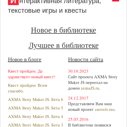
И
нтерактивная литература,
текстовые игры и квесты
Новое в библиотеке
Лучшее в библиотеке
Новое в блоге
Новости сайта
Квест пройден. Да
30.10.2023
здравствует новый квест!
Сайт проекта AXMA Story
Maker JS переехал на
Квест пройден. Всем
домен
axmaJS.ru
.
спасибо.
24.12.2017
AXMA Story Maker JS. Бета 6
Представляем Вам наш
AXMA Story Maker JS. Бета 5
новый проект «
novels.ru
».
AXMA Story Maker JS. Бета 4
25.05.2016
AXMA Story Maker JS. Бета 3
В библиотеке появился