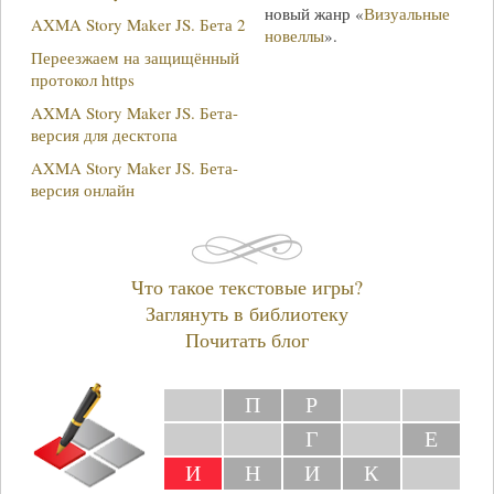
новый жанр «
Визуальные
AXMA Story Maker JS. Бета 2
новеллы
».
Переезжаем на защищённый
протокол https
AXMA Story Maker JS. Бета-
версия для десктопа
AXMA Story Maker JS. Бета-
версия онлайн
Что такое текстовые игры?
Заглянуть в библиотеку
Почитать блог
П
Р
Г
Е
И
Н
И
К