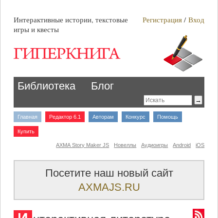
Интерактивные истории, текстовые
Регистрация
/
Вход
игры и квесты
Библиотека
Блог
Главная
Редактор 6.1
Авторам
Конкурс
Помощь
Купить
AXMA Story Maker JS
Новеллы
Аудиоигры
Android
iOS
Посетите наш новый сайт
AXMAJS.RU