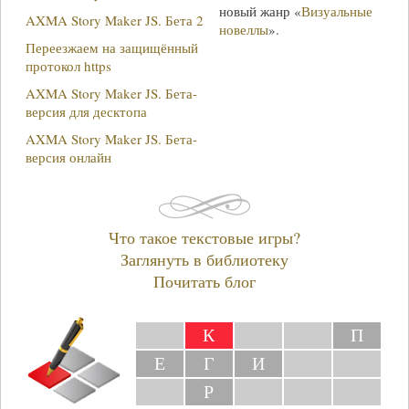
новый жанр «
Визуальные
AXMA Story Maker JS. Бета 2
новеллы
».
Переезжаем на защищённый
протокол https
AXMA Story Maker JS. Бета-
версия для десктопа
AXMA Story Maker JS. Бета-
версия онлайн
Что такое текстовые игры?
Заглянуть в библиотеку
Почитать блог
К
П
Е
Г
И
Р