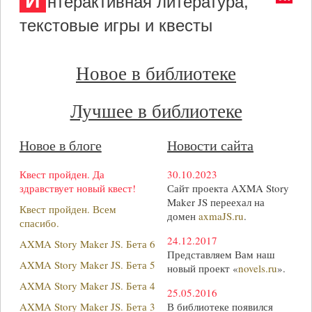
И
нтерактивная литература,
текстовые игры и квесты
Новое в библиотеке
Лучшее в библиотеке
Новое в блоге
Новости сайта
Квест пройден. Да
30.10.2023
здравствует новый квест!
Сайт проекта AXMA Story
Maker JS переехал на
Квест пройден. Всем
домен
axmaJS.ru
.
спасибо.
24.12.2017
AXMA Story Maker JS. Бета 6
Представляем Вам наш
AXMA Story Maker JS. Бета 5
новый проект «
novels.ru
».
AXMA Story Maker JS. Бета 4
25.05.2016
AXMA Story Maker JS. Бета 3
В библиотеке появился