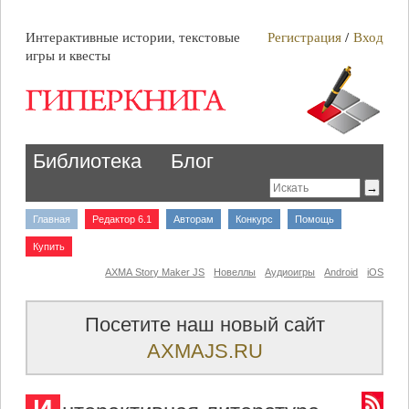
Интерактивные истории, текстовые
Регистрация
/
Вход
игры и квесты
Библиотека
Блог
Главная
Редактор 6.1
Авторам
Конкурс
Помощь
Купить
AXMA Story Maker JS
Новеллы
Аудиоигры
Android
iOS
Посетите наш новый сайт
AXMAJS.RU