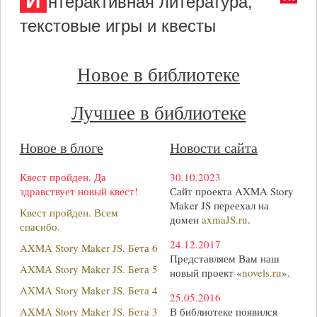
И
нтерактивная литература,
текстовые игры и квесты
Новое в библиотеке
Лучшее в библиотеке
Новое в блоге
Новости сайта
Квест пройден. Да
30.10.2023
здравствует новый квест!
Сайт проекта AXMA Story
Maker JS переехал на
Квест пройден. Всем
домен
axmaJS.ru
.
спасибо.
24.12.2017
AXMA Story Maker JS. Бета 6
Представляем Вам наш
AXMA Story Maker JS. Бета 5
новый проект «
novels.ru
».
AXMA Story Maker JS. Бета 4
25.05.2016
AXMA Story Maker JS. Бета 3
В библиотеке появился