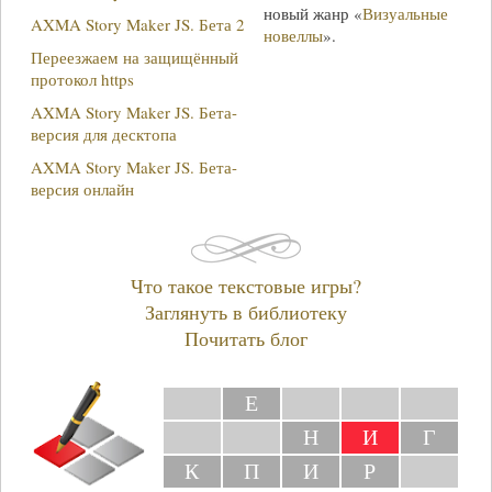
новый жанр «
Визуальные
AXMA Story Maker JS. Бета 2
новеллы
».
Переезжаем на защищённый
протокол https
AXMA Story Maker JS. Бета-
версия для десктопа
AXMA Story Maker JS. Бета-
версия онлайн
Что такое текстовые игры?
Заглянуть в библиотеку
Почитать блог
Е
Н
И
Г
К
П
И
Р