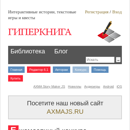
Интерактивные истории, текстовые
Регистрация
/
Вход
игры и квесты
Библиотека
Блог
Главная
Редактор 6.1
Авторам
Конкурс
Помощь
Купить
AXMA Story Maker JS
Новеллы
Аудиоигры
Android
iOS
Посетите наш новый сайт
AXMAJS.RU