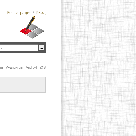
Регистрация
/
Вход
лы
Аудиоигры
Android
iOS