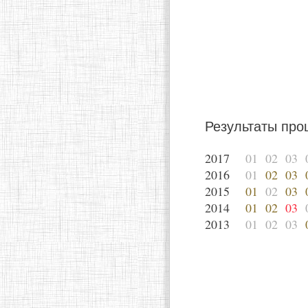
Результаты пр
2017
01
02
03
2016
01
02
03
2015
01
02
03
2014
01
02
03
2013
01
02
03