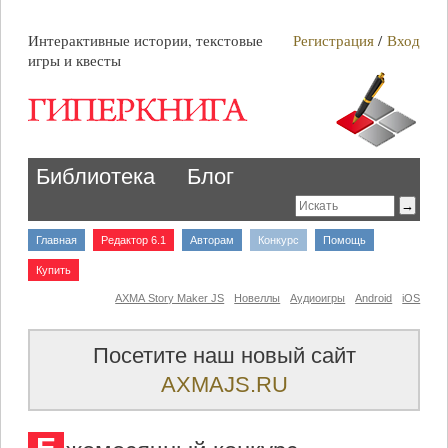
Интерактивные истории, текстовые
Регистрация
/
Вход
игры и квесты
Библиотека
Блог
Главная
Редактор 6.1
Авторам
Конкурс
Помощь
Купить
AXMA Story Maker JS
Новеллы
Аудиоигры
Android
iOS
Посетите наш новый сайт
AXMAJS.RU