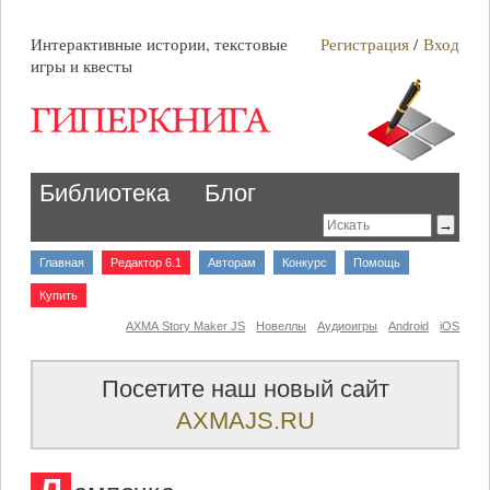
Интерактивные истории, текстовые
Регистрация
/
Вход
игры и квесты
Библиотека
Блог
Главная
Редактор 6.1
Авторам
Конкурс
Помощь
Купить
AXMA Story Maker JS
Новеллы
Аудиоигры
Android
iOS
Посетите наш новый сайт
AXMAJS.RU