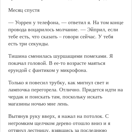
Месяц спустя
— Уоррен у телефона, — ответил я. На том конце
провода воцарилось молчание. — Эйприл, если
тебе есть, что сказать – говори сейчас. У тебя
есть три секунды.
Тишина сменилась шуршащими помехами. Я
покачал головой. В ее-то возрасте маяться
ерундой с фантиком у микрофона.
Только я повесил трубку, как мигнул свет и
лампочка перегорела. Отлично. Придется идти на
чердак и поискать там, поскольку искать
магазины ночью мне лень.
Вытянув руку вверх, я нажал на потолок. С
негромким щелчком дерево отошло вниз и я
оттянул лестницу, взявшись за последнюю