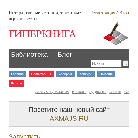
Интерактивные истории, текстовые
Регистрация
/
Вход
игры и квесты
Библиотека
Блог
Главная
Редактор 6.1
Авторам
Конкурс
Помощь
Купить
AXMA Story Maker JS
Новеллы
Аудиоигры
Android
iOS
Посетите наш новый сайт
AXMAJS.RU
Запустить