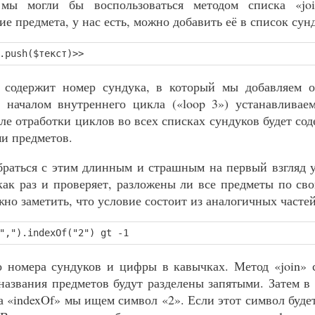
 мы могли бы воспользоваться методом списка «joi
е предмета, у нас есть, можно добавить её в список сун
.push($текст)>>
 содержит номер сундука, в который мы добавляем о
 началом внутреннего цикла («loop 3») устанавливаем
ле отработки циклов во всех списках сундуков будет со
ми предметов.
браться с этим длинным и страшным на первый взгляд 
 как раз и проверяет, разложены ли все предметы по св
но заметить, что условие состоит из аналогичных частей
",").indexOf("2") gt -1
 номера сундуков и цифры в кавычках. Метод «join» 
 названия предметов будут разделены запятыми. Затем в
 «indexOf» мы ищем символ «2». Если этот символ будет