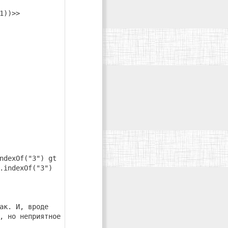
1))>>
ndexOf("3") gt
.indexOf("3")
ак. И, вроде
, но неприятное