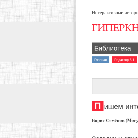
Интерактивные истори
Библиотека
Главная
Редактор 6.1
П
ишем инт
Борис Семёнов (Mory