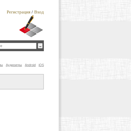
Регистрация
/
Вход
лы
Аудиоигры
Android
iOS