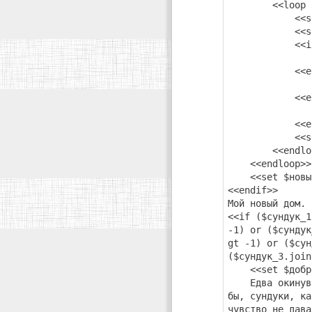
<<loop 3
<<set $номер
<<set $тек
<<if $сун
<<set $су
<<elseif 
<<set $су
<<else
<<set $су
<<endi
<<set $с
<<endloo
<<endloop>>
<<set $новый
<<endif>>
Мой новый дом.
<<if ($сундук_1
-1) or ($сундук
gt -1) or ($сун
($сундук_3.join
<<set $добро_
Едва окинув вз
бы, сундуки, ка
чувство не дава