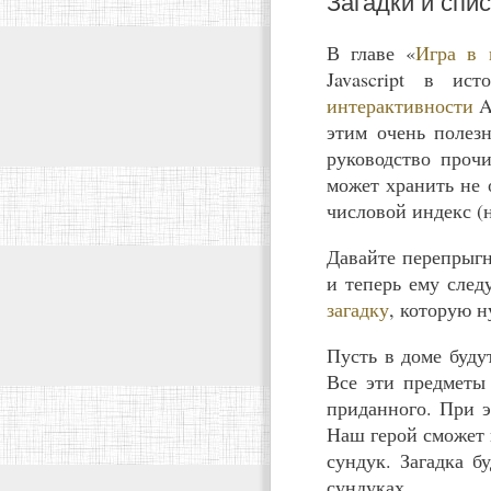
Загадки и спи
В главе «
Игра в 
Javascript в и
интерактивности
A
этим очень полез
руководство проч
может хранить не 
числовой индекс (
Давайте перепрыгн
и теперь ему след
загадку
, которую 
Пусть в доме буду
Все эти предметы 
приданного. При э
Наш герой сможет 
сундук. Загадка б
сундуках.