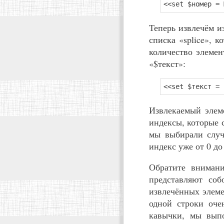
<<set $номер = 
Теперь извлечём и
списка «splice», 
количество элемен
«$текст»:
<<set $текст = 
Извлекаемый элеме
индексы, которые 
мы выбирали случ
индекс уже от 0 до
Обратите внимани
представляют соб
извлечённых элеме
одной строки оче
кавычки, мы выпо