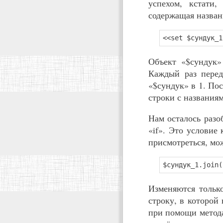
успехом, кстати,
содержащая названи
<<set $сундук_1
Объект «$сундук»
Каждый раз перед
«$сундук» в 1. Пос
строки с названия
Нам осталось разо
«if». Это условие
присмотреться, мож
$сундук_1.join(
Изменяются только
строку, в которой
при помощи метода