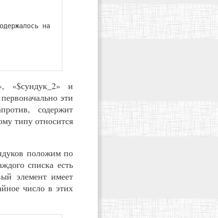
одержалось на
», «$сундук_2» и
 первоначально эти
против, содержит
ому типу относится
ундуков положим по
аждого списка есть
рвый элемент имеет
айное число в этих