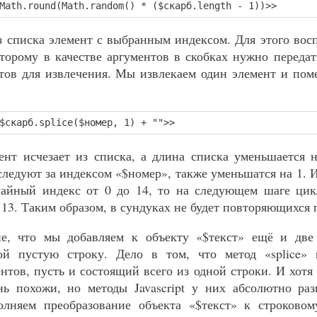
Math.round(Math.random() * ($скарб.length - 1))>>
з списка элемент с выбранным индексом. Для этого вос
которому в качестве аргументов в скобках нужно переда
тов для извлечения. Мы извлекаем один элемент и пом
$скарб.splice($номер, 1) + "">>
нт исчезает из списка, а длина списка уменьшается 
следуют за индексом «$номер», также уменьшатся на 1. И
айный индекс от 0 до 14, то на следующем шаге цик
 13. Таким образом, в сундуках не будет повторяющихся 
е, что мы добавляем к объекту «$текст» ещё и две
ой пустую строку. Дело в том, что метод «splice»
нтов, пусть и состоящий всего из одной строки. И хотя 
нь похожи, но методы Javascript у них абсолютно раз
лняем преобразование объекта «$текст» к строково