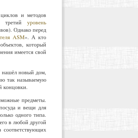
циклов и методов
на третий
уровень
вов). Однако перед
ателя ASM
». А кто
объектов, который
чения имеется свой
й нашёл новый дом,
рию так называемую
й концовки.
озможные предметы.
 посуда и вещи для
олько одного типа.
его в любой другой
 в соответствующих