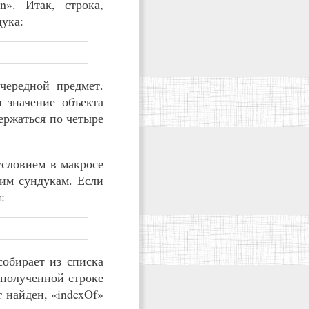
n». Итак, строка,
дука:
чередной предмет.
 значение объекта
держаться по четыре
условием в макросе
оим сундукам. Если
:
собирает из списка
 полученной строке
 найден, «indexOf»