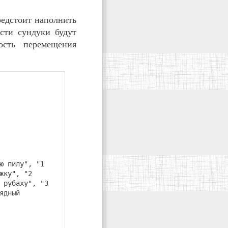
редстоит наполнить
сти сундуки будут
ость перемещения
ю пилу", "1
жку", "2
 рубаху", "3
ядный