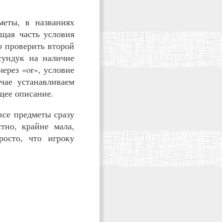
меты, в названиях
ющая часть условия
о проверить второй
сундук на наличие
через «or», условие
учае устанавливаем
щее описание.
все предметы сразу
тно, крайне мала,
росто, что игроку