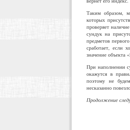
вернёт его индекс.
Таким образом, м
которых присутств
проверяет наличие
сундук на присут
предметов первого 
сработает, если х
значение объекта 
При наполнении су
окажутся в прави
поэтому не будем
несказанно повезло
Продолжение следу