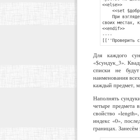
<<else>>
<<set $добро_
При взгляде на
своих местах, к
<<endif>>
----
[[''Проверить с
Для каждого сун
«$сундук_3». Квад
списки не будут
наименования всех
каждый предмет, м
Наполнять сундуки
четыре предмета в
свойство «length»
индекс «0», после
границах. Занесём