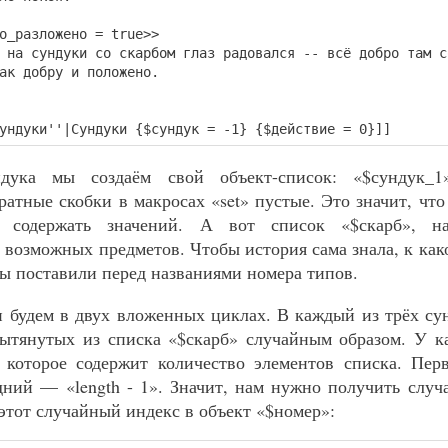
разложено = true>>
 сундуки со скарбом глаз радовался -- всё добро там с
ак добру и положено.
ундуки''|Сундуки {$сундук = -1} {$действие = 0}]]
дука мы создаём свой объект-список: «$сундук_1
ратные скобки в макросах «set» пустые. Это значит, что
 содержать значений. А вот список «$скарб», на
 возможных предметов. Чтобы история сама знала, к как
ы поставили перед названиями номера типов.
 будем в двух вложенных циклах. В каждый из трёх с
ытянутых из списка «$скарб» случайным образом. У к
, которое содержит количество элементов списка. Пе
дний — «length - 1». Значит, нам нужно получить случ
 этот случайный индекс в объект «$номер»: