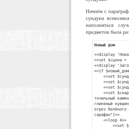
Начнём с параграф
сундуки всевозмо
наполняться слу
предметов была ра
Новый дом
<<display 'Нова
<<set $сцена = 
<<display 'Заго
<<if $новый_дом
<<set $сунду
<<set $сунду
<<set $сунду
<<set $скарб =
точильный камен
глиняный кувшин
отрез белёного 
сарафан"]>>
<<loop 4>>
<<set $сун