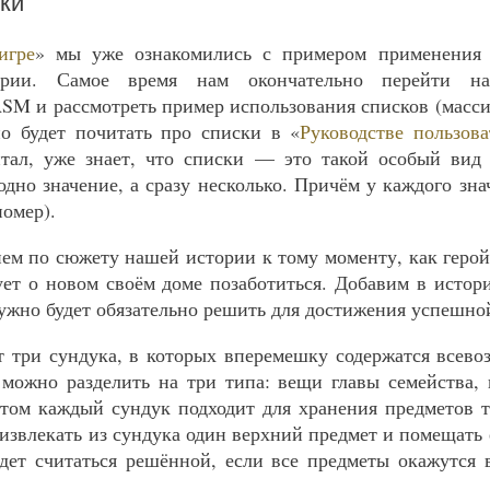
ски
игре
» мы уже ознакомились с примером применения 
стории. Самое время нам окончательно перейти 
SM и рассмотреть пример использования списков (масси
но будет почитать про списки в «
Руководстве пользов
итал, уже знает, что списки — это такой особый вид 
одно значение, а сразу несколько. Причём у каждого зна
номер).
ем по сюжету нашей истории к тому моменту, как геро
ует о новом своём доме позаботиться. Добавим в исто
нужно будет обязательно решить для достижения успешно
т три сундука, в которых вперемешку содержатся всев
можно разделить на три типа: вещи главы семейства,
том каждый сундук подходит для хранения предметов т
извлекать из сундука один верхний предмет и помещать 
удет считаться решённой, если все предметы окажутся