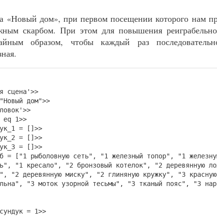
а «Новый дом», при первом посещении которого нам п
жным скарбом. При этом для повышения реиграбельно
чайным образом, чтобы каждый раз последовательн
зная.
я сцена'>>
"Новый дом">>
ловок'>>
 eq 1>>
к_1 = []>>
к_2 = []>>
к_3 = []>>
 ["1 рыболовную сеть", "1 железный топор", "1 железну
ь", "1 кресало", "2 бронзовый котелок", "2 деревянную ло
", "2 деревянную миску", "2 глиняную кружку", "3 красную
льна", "3 моток узорной тесьмы", "3 тканый пояс", "3 нар
дук = 1>>