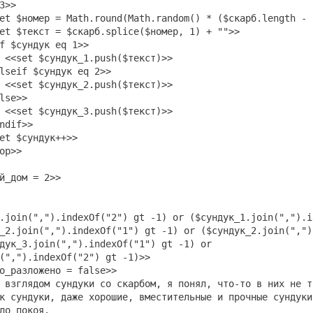
>>
 = Math.round(Math.random() * ($скарб.length - 
ст = $скарб.splice($номер, 1) + "">>
дук eq 1>>
ндук_1.push($текст)>>
$сундук eq 2>>
ндук_2.push($текст)>>
>>
ндук_3.push($текст)>>
f>>
ундук++>>
p>>
_дом = 2>>
.join(",").indexOf("2") gt -1) or ($сундук_1.join(",").i
_2.join(",").indexOf("1") gt -1) or ($сундук_2.join(",")
дук_3.join(",").indexOf("1") gt -1) or
(",").indexOf("2") gt -1)>>
разложено = false>>
глядом сундуки со скарбом, я понял, что-то в них не т
к сундуки, даже хорошие, вместительные и прочные сундуки
ло покоя.