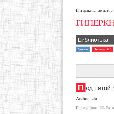
Интерактивные истори
Библиотека
Главная
Редактор 6.1
П
од пятой
Archonazia
Параграфов: 132. Раз