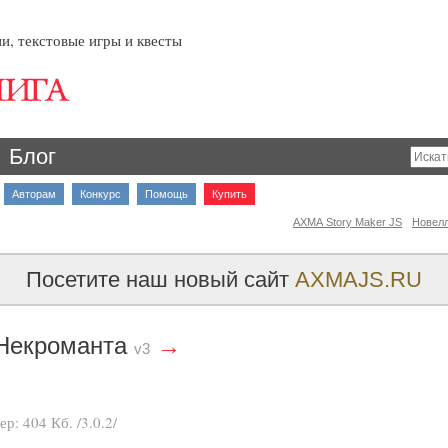
и, текстовые игры и квесты
Блог
Авторам
Конкурс
Помощь
Купить
AXMA Story Maker JS
Новел
Посетите наш новый сайт
AXMAJS.RU
 Некроманта
→
v3
мер:
404 Кб
. /3.0.2/