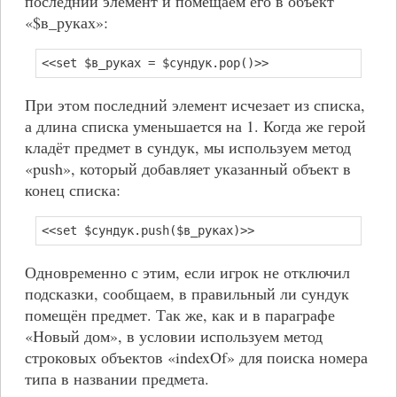
последний элемент и помещаем его в объект
«$в_руках»:
<<set $в_руках = $сундук.pop()>>
При этом последний элемент исчезает из списка,
а длина списка уменьшается на 1. Когда же герой
кладёт предмет в сундук, мы используем метод
«push», который добавляет указанный объект в
конец списка:
<<set $сундук.push($в_руках)>>
Одновременно с этим, если игрок не отключил
подсказки, сообщаем, в правильный ли сундук
помещён предмет. Так же, как и в параграфе
«Новый дом», в условии используем метод
строковых объектов «indexOf» для поиска номера
типа в названии предмета.