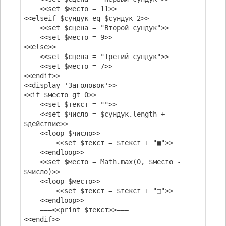
<<set $место = 11>>
<<elseif $сундук eq $сундук_2>>
<<set $сцена = "Второй сундук">>
<<set $место = 9>>
<<else>>
<<set $сцена = "Третий сундук">>
<<set $место = 7>>
<<endif>>
<<display 'Заголовок'>>
<<if $место gt 0>>
<<set $текст = "">>
<<set $число = $сундук.length +
$действие>>
<<loop $число>>
<<set $текст = $текст + "■">>
<<endloop>>
<<set $место = Math.max(0, $место -
$число)>>
<<loop $место>>
<<set $текст = $текст + "□">>
<<endloop>>
===<<print $текст>>===
<<endif>>