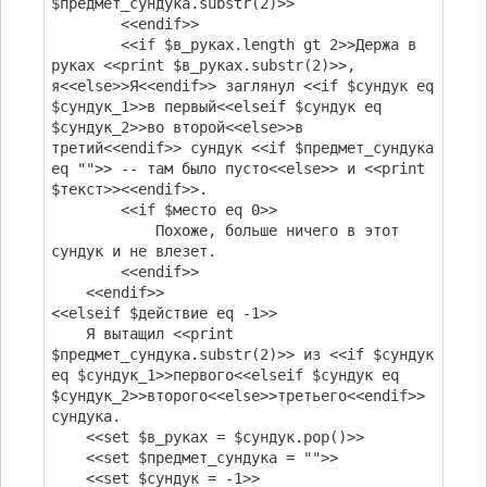
$предмет_сундука.substr(2)>>
<<endif>>
<<if $в_руках.length gt 2>>Держа в
руках <<print $в_руках.substr(2)>>,
я<<else>>Я<<endif>> заглянул <<if $сундук eq
$сундук_1>>в первый<<elseif $сундук eq
$сундук_2>>во второй<<else>>в
третий<<endif>> сундук <<if $предмет_сундука
eq "">> -- там было пусто<<else>> и <<print
$текст>><<endif>>.
<<if $место eq 0>>
Похоже, больше ничего в этот
сундук и не влезет.
<<endif>>
<<endif>>
<<elseif $действие eq -1>>
Я вытащил <<print
$предмет_сундука.substr(2)>> из <<if $сундук
eq $сундук_1>>первого<<elseif $сундук eq
$сундук_2>>второго<<else>>третьего<<endif>>
сундука.
<<set $в_руках = $сундук.pop()>>
<<set $предмет_сундука = "">>
<<set $сундук = -1>>