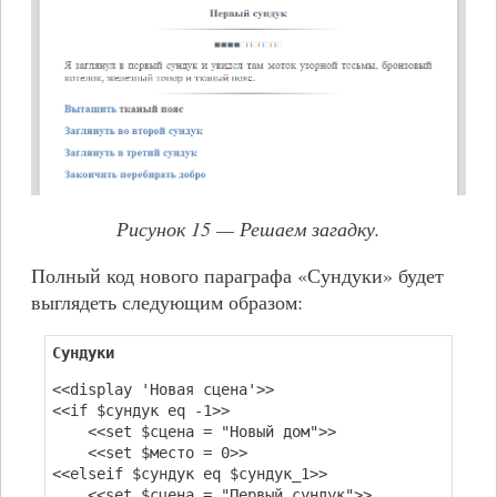
Рисунок 15 — Решаем загадку.
Полный код нового параграфа «Сундуки» будет
выглядеть следующим образом:
Сундуки
<<display 'Новая сцена'>>
<<if $сундук eq -1>>
<<set $сцена = "Новый дом">>
<<set $место = 0>>
<<elseif $сундук eq $сундук_1>>
<<set $сцена = "Первый сундук">>