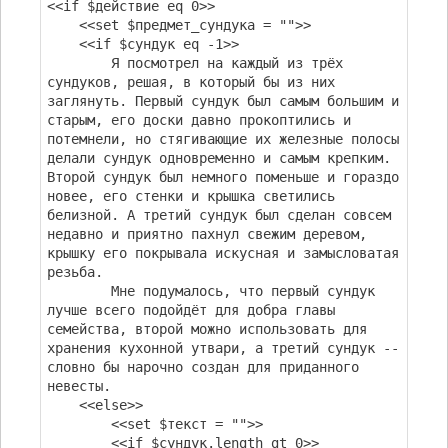
<<if $действие eq 0>>
<<set $предмет_сундука = "">>
<<if $сундук eq -1>>
Я посмотрел на каждый из трёх
сундуков, решая, в который бы из них
заглянуть. Первый сундук был самым большим и
старым, его доски давно прокоптились и
потемнели, но стягивающие их железные полосы
делали сундук одновременно и самым крепким.
Второй сундук был немного поменьше и гораздо
новее, его стенки и крышка светились
белизной. А третий сундук был сделан совсем
недавно и приятно пахнул свежим деревом,
крышку его покрывала искусная и замысловатая
резьба.
Мне подумалось, что первый сундук
лучше всего подойдёт для добра главы
семейства, второй можно использовать для
хранения кухонной утвари, а третий сундук --
словно бы нарочно создан для приданного
невесты.
<<else>>
<<set $текст = "">>
<<if $сундук.length gt 0>>