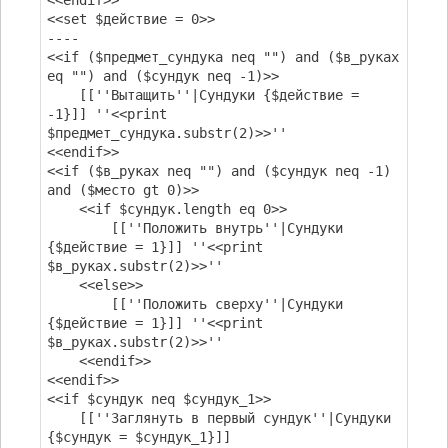
<<endif>>
<<set $действие = 0>>
----
<<if ($предмет_сундука neq "") and ($в_руках
eq "") and ($сундук neq -1)>>
[[''Вытащить''|Сундуки {$действие =
-1}]] ''<<print
$предмет_сундука.substr(2)>>''
<<endif>>
<<if ($в_руках neq "") and ($сундук neq -1)
and ($место gt 0)>>
<<if $сундук.length eq 0>>
[[''Положить внутрь''|Сундуки
{$действие = 1}]] ''<<print
$в_руках.substr(2)>>''
<<else>>
[[''Положить сверху''|Сундуки
{$действие = 1}]] ''<<print
$в_руках.substr(2)>>''
<<endif>>
<<endif>>
<<if $сундук neq $сундук_1>>
[[''Заглянуть в первый сундук''|Сундуки
{$сундук = $сундук_1}]]