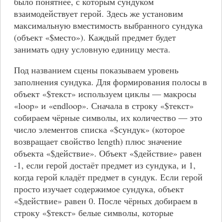
было понятнее, с которым сундуком
взаимодействует герой. Здесь же установим
максимальную вместимость выбранного сундука
(объект «$место»). Каждый предмет будет
занимать одну условную единицу места.
Под названием сцены показываем уровень
заполнения сундука. Для формирования полосы в
объект «$текст» используем циклы — макросы
«loop» и «endloop». Сначала в строку «$текст»
собираем чёрные символы, их количество — это
число элементов списка «$сундук» (которое
возвращает свойство length) плюс значение
объекта «$действие». Объект «$действие» равен
-1, если герой достаёт предмет из сундука, и 1,
когда герой кладёт предмет в сундук. Если герой
просто изучает содержимое сундука, объект
«$действие» равен 0. После чёрных добираем в
строку «$текст» белые символы, которые