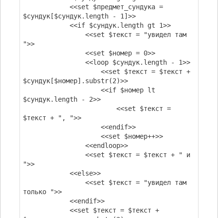
<<set $предмет_сундука =
$сундук[$сундук.length - 1]>>
<<if $сундук.length gt 1>>
<<set $текст = "увидел там
">>
<<set $номер = 0>>
<<loop $сундук.length - 1>>
<<set $текст = $текст +
$сундук[$номер].substr(2)>>
<<if $номер lt
$сундук.length - 2>>
<<set $текст =
$текст + ", ">>
<<endif>>
<<set $номер++>>
<<endloop>>
<<set $текст = $текст + " и
">>
<<else>>
<<set $текст = "увидел там
только ">>
<<endif>>
<<set $текст = $текст +