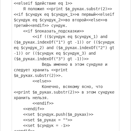
<<elseif $действие eq 1>>
Я положил <<print $в_руках.substr(2)>>
<<if $сундук eq $сундук_1>>в первый<<elseif
$сундук eq $сундук_2>>во второй<<else>>в
третий<<endif>> сундук.
<<if $показать_подсказки>>
<<if (($сундук eq $сундук_1) and
($в_руках.indexOf("1") gt -1)) or (($сундук
eq $сундук_2) and ($в_руках.indexOf("2") gt
-1)) or (($сундук eq $сундук_3) and
($в_руках.indexOf("3") gt -1))>>
Ведь именно в этом сундуке и
следует хранить <<print
$в_руках.substr(2)>>.
<<else>>
Конечно, всякому ясно, что
<<print $в_руках.substr(2)>> в этом сундуке
хранить нельзя.
<<endif>>
<<endif>>
<<set $сундук.push($в_руках)>>
<<set $в_руках = "">>
<<set $сундук = -1>>