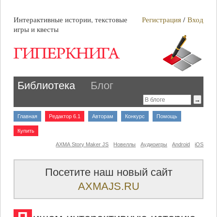
Интерактивные истории, текстовые
Регистрация
/
Вход
игры и квесты
Библиотека
Блог
Главная
Редактор 6.1
Авторам
Конкурс
Помощь
Купить
AXMA Story Maker JS
Новеллы
Аудиоигры
Android
iOS
Посетите наш новый сайт
AXMAJS.RU