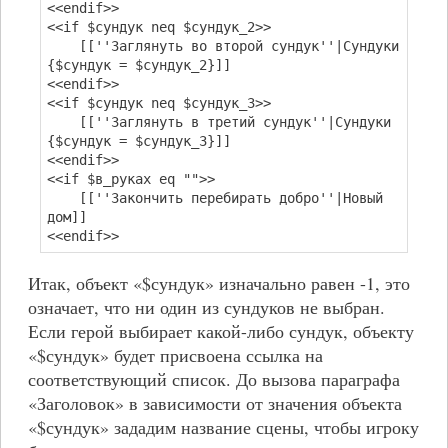
<<endif>>
<<if $сундук neq $сундук_2>>
[[''Заглянуть во второй сундук''|Сундуки
{$сундук = $сундук_2}]]
<<endif>>
<<if $сундук neq $сундук_3>>
[[''Заглянуть в третий сундук''|Сундуки
{$сундук = $сундук_3}]]
<<endif>>
<<if $в_руках eq "">>
[[''Закончить перебирать добро''|Новый
дом]]
<<endif>>
Итак, объект «$сундук» изначально равен -1, это
означает, что ни один из сундуков не выбран.
Если герой выбирает какой-либо сундук, объекту
«$сундук» будет присвоена ссылка на
соответствующий список. До вызова параграфа
«Заголовок» в зависимости от значения объекта
«$сундук» зададим название сцены, чтобы игроку