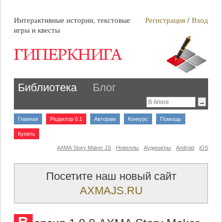
Интерактивные истории, текстовые
Регистрация
/
Вход
игры и квесты
Библиотека
Блог
Главная
Редактор 6.1
Авторам
Конкурс
Помощь
Купить
AXMA Story Maker JS
Новеллы
Аудиоигры
Android
iOS
Посетите наш новый сайт
AXMAJS.RU