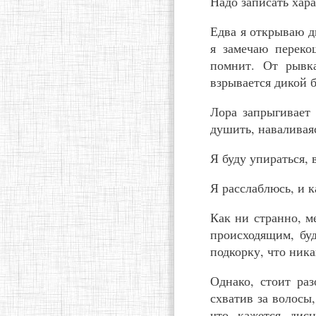
Надо записать хар
Едва я открываю дв
я замечаю переко
помнит. От рывка
взрывается дикой 
Лора запрыгивает 
душить, наваливая
Я буду упираться,
Я расслаблюсь, и к
Как ни странно, м
происходящим, бу
подкорку, что ника
Однако, стоит раз
схватив за волосы,
что, кажется, дис