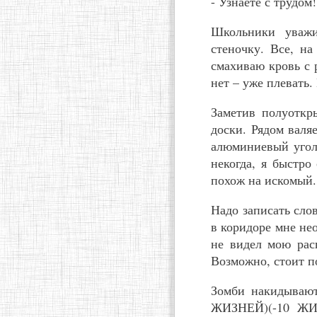
- Узнаете с трудом!
Школьники уважи
стеночку. Все, на
смахиваю кровь с 
нет – уже плевать.
Заметив полуоткр
доски. Рядом валя
алюминиевый уголь
некогда, я быстро
похож на искомый.
Надо записать сло
в коридоре мне нео
не видел мою расп
Возможно, стоит по
Зомби накидывают
ЖИЗНЕЙ)(-10 ЖИЗ