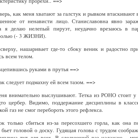
актеристику прорехи.. ==>
ерь, как меня хватают за галстук и рывком втаскивают 
шенное от ненависти лицо. Станиславовна явно зара
 я делаю нелепый пируэт, неудачно врезаюсь в па
болью (- 3 ЖИЗНИ).
сверху, нашаривает где-то сбоку веник и радостно п
сь всем телом.
 вцепившись руками в прутья ==>
ак следует подмахну ей всем тазом. ==>
еня внимательно выслушивают. Тетка из РОНО стоит у 
дто цербер. Видимо, поддержание дисциплины в классе
кой газ не смог перебороть этого рефлекса.
ок только сбиться из-за пересохшего горла, как она п
 бьет головой о доску. Гудящая голова с трудом сообра
циплина тут для всех. В следующий раз налажаю – мо