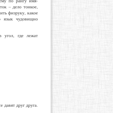
ему по рангу имя-
ток – дело тонкое,
нить физруку, какое
о язык чудовищно
в угол, где лежат
е давят друг друга.