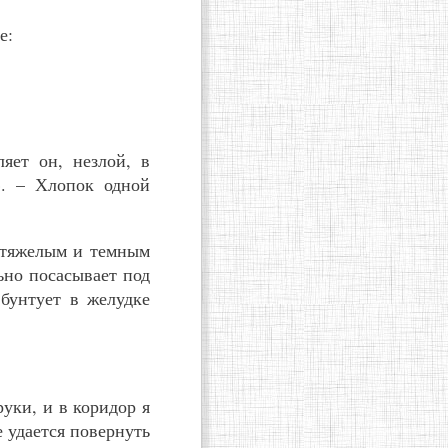
е:
яет он, незлой, в
». – Хлопок одной
 тяжелым и темным
ьно посасывает под
 бунтует в желудке
уки, и в коридор я
 удается повернуть