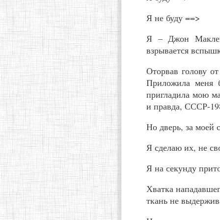
Я не буду ==>
Я – Джон Маклей
взрывается вспышк
Оторвав голову от
Приложила меня б
пригладила мою м
и правда, СССР-19
Но дверь, за моей 
Я сделаю их, не св
Я на секунду прит
Хватка нападавшег
ткань не выдержива