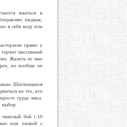
таются вжаться в
 Поправляю пиджак,
но я себя веду или
астерзали прямо у
м торчит массивный
гин. Жалеть ее мне
ерен, но вообще он
умываю. Шатающиеся
рваться на тех, кто
просто груда мяса.
й выбор.
 тяжелый бой (-10
лью или палкой с