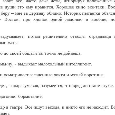
 зовут все, часто даже дети, игнорируя положенные 
не души это ему нравится. Хорошее кино все-таки: Вос
 беру – мне за державу обидно. Историк пытается объяс
 - Восток, про хлопок одной ладонью и вообще, н
аздумывает, потом решительно отводит страдальца 
ные маты.
то до своей общаги ты точно не дойдешь.
мм-ну, - выдыхает малохольный интеллигент.
и осматривает засаленные локти и мятый воротник.
дет, - подразумевая, разумеется, что вряд ли станет хуже.
 догоняет бормотание:
р в театре. Bсе ищут выхода, и никто его не находит. Вс
падет.