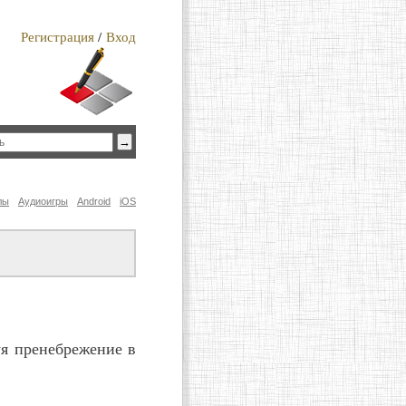
Регистрация
/
Вход
лы
Аудиоигры
Android
iOS
уя пренебрежение в