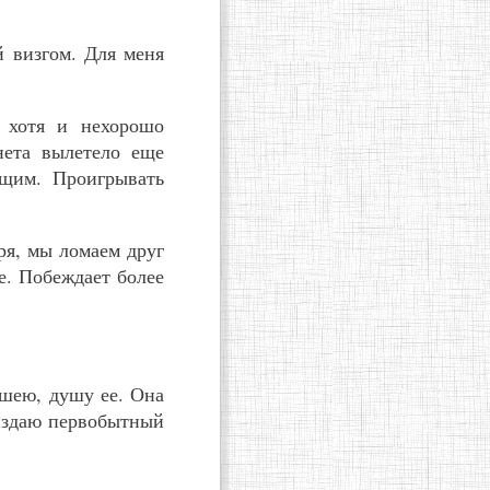
 визгом. Для меня
 хотя и нехорошо
нета вылетело еще
ящим. Проигрывать
ря, мы ломаем друг
е. Побеждает более
 шею, душу ее. Она
 издаю первобытный