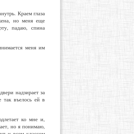
внутрь. Краем глаза
жена, но меня еще
рту, падаю, спина
ринимается меня им
двери надзирает за
 так въелось ей в
одлетает ко мне и,
жает, но я понимаю,
гут и всем классом