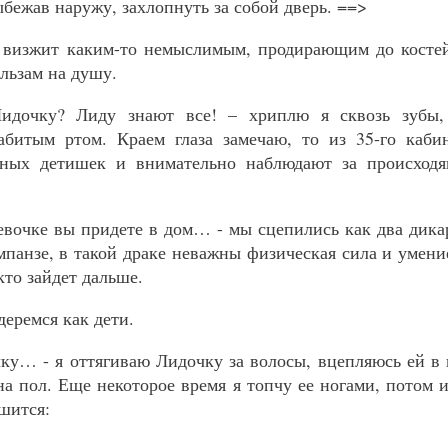
ыбежав наружу, захлопнуть за собой дверь. ==>
 визжит каким-то немыслимым, продирающим до костей
альзам на душу.
Лидочку? Лиду знают все! – хриплю я сквозь зубы,
набитым ртом. Краем глаза замечаю, то из 35-го каби
нных детишек и внимательно наблюдают за происход
девочке вы придете в дом… - мы сцепились как два дика
мпанзе, в такой драке неважны физическая сила и умени
кто зайдет дальше.
деремся как дети.
чку… - я оттягиваю Лидочку за волосы, вцепляюсь ей в
 на пол. Еще некоторое время я топчу ее ногами, потом
шится: