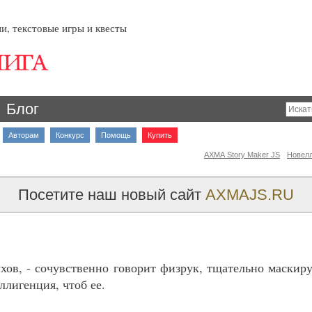
и, текстовые игры и квесты
Блог
Авторам
Конкурс
Помощь
Купить
AXMA Story Maker JS
Новел
Посетите наш новый сайт
AXMAJS.RU
Сухов, - сочувственно говорит физрук, тщательно маскир
ллигенция, чтоб ее.