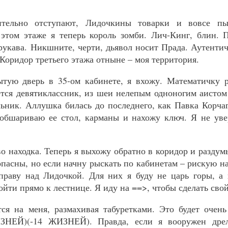
тельно отступают, Лидочкины товарки и вовсе пы
 этом этаже я теперь король зомби. Лич-Кинг, блин.
рукава. Никшните, черти, дьявол носит Прада. Аутентич
 Коридор третьего этажа отныне – моя территория.
ытую дверь в 35-ом кабинете, я вхожу. Математичку р
ется девятиклассник, из шеи нелепым одноногим аисто
ник. Аллушка билась до последнего, как Павка Корча
 обшариваю ее стол, карманы и нахожу ключ. Я не ув
во находка. Теперь я выхожу обратно в коридор и разд
пасны, но если начну рыскать по кабинетам – рискую на
раву над Лидочкой. Для них я буду не царь горы, а 
йти прямо к лестнице. Я иду на ==>, чтобы сделать сво
ся на меня, размахивая табуретками. Это будет очень
НЕЙ)(-14 ЖИЗНЕЙ). Правда, если я вооружен дре