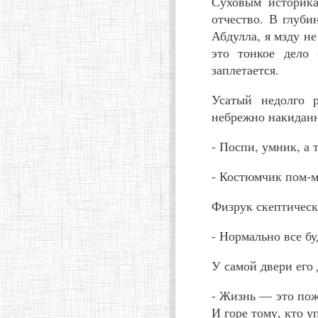
Суховым историка
отчество. В глуби
Абдулла, я мзду не
это тонкое дело
заплетается.
Усатый недолго р
небрежно накидан
- Поспи, умник, а 
- Костюмчик пом-м
Физрук скептическ
- Нормально все бу
У самой двери его
- Жизнь — это пожа
И горе тому, кто у