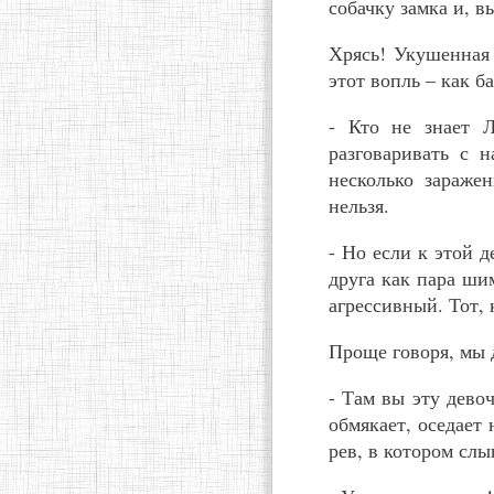
собачку замка и, в
Хрясь! Укушенная
этот вопль – как б
- Кто не знает 
разговаривать с 
несколько зараже
нельзя.
- Но если к этой 
друга как пара ши
агрессивный. Тот, 
Проще говоря, мы 
- Там вы эту дево
обмякает, оседает
рев, в котором слы