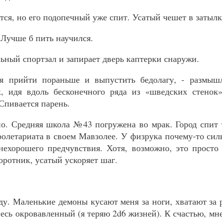
тся, но его подопечный уже спит. Усатый чешет в затылк
. Лучше б пить научился.
ьный спортзал и запирает дверь каптерки снаружи.
ся прийти пораньше и выпустить бедолагу, - размышл
к, идя вдоль бесконечного ряда из «шведских стенок
Спивается парень.
но. Средняя школа №43 погружена во мрак. Город спит
ролетариата в своем Мавзолее. У физрука почему-то сил
нехорошего предчувствия. Хотя, возможно, это просто
оротник, усатый ускоряет шаг.
ду. Маленькие демоны кусают меня за ноги, хватают за р
есь окровавленный (я теряю 2d6 жизней). К счастью, мне