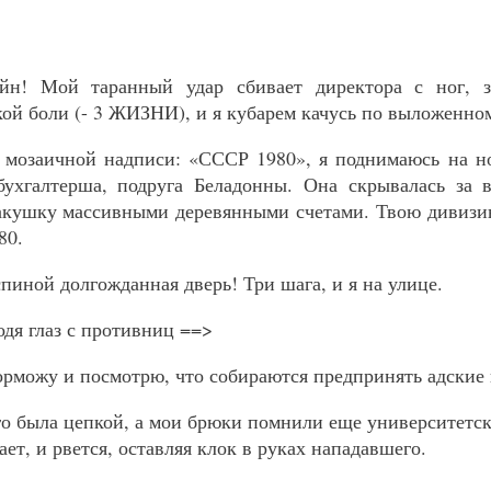
н! Мой таранный удар сбивает директора с ног, з
ой боли (- 3 ЖИЗНИ), и я кубарем качусь по выложенно
 мозаичной надписи: «СССР 1980», я поднимаюсь на н
ухгалтерша, подруга Беладонны. Она скрывалась за 
акушку массивными деревянными счетами. Твою дивизию
80.
спиной долгожданная дверь! Три шага, и я на улице.
одя глаз с противниц ==>
орможу и посмотрю, что собираются предпринять адские
о была цепкой, а мои брюки помнили еще университетск
ет, и рвется, оставляя клок в руках нападавшего.