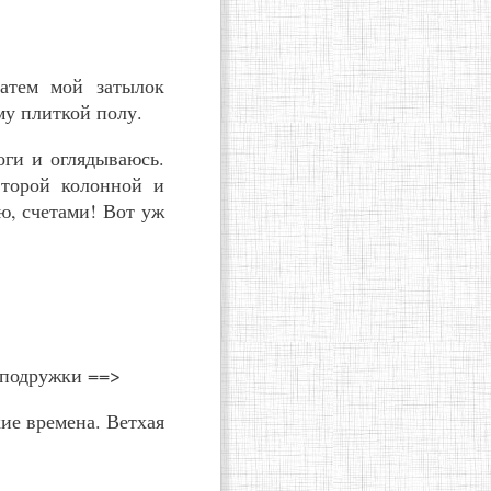
атем мой затылок
му плиткой полу.
оги и оглядываюсь.
второй колонной и
, счетами! Вот уж
 подружки ==>
ие времена. Ветхая