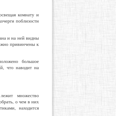
 освещая комнату и
кочерги поблизости
ана и на ней видны
ежно привинчены к
положено большое
й, что наводит на
лежит множество
брать, о чем в них
тиками, находится