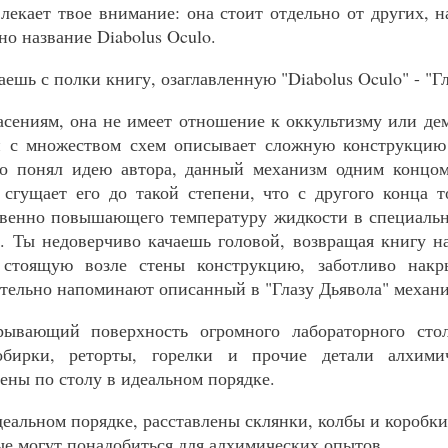
лекает твое внимание: она стоит отдельно от других, 
о название Diabolus Oculo.
ешь с полки книгу, озаглавленную "Diabolus Oculo" - "Гл
сениям, она не имеет отношение к оккультизму или д
и с множеством схем описывает сложную конструкцию 
о понял идею автора, данный механизм одним концо
сгущает его до такой степени, что с другого конца 
овенно повышающего температуру жидкости в специальн
в. Ты недоверчиво качаешь головой, возвращая книгу на
 стоящую возле стены конструкцию, заботливо нак
тельно напоминают описанный в "Глазу Дьявола" механи
рывающий поверхность огромного лабораторного стол
обирки, реторты, горелки и прочие детали алхимич
ены по столу в идеальном порядке.
деальном порядке, расставлены склянки, колбы и коробк
ые могут понадобиться для алхимических опытов.