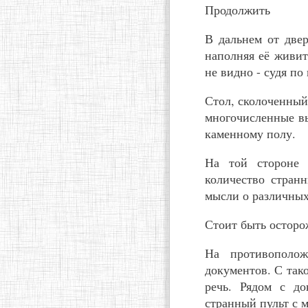
Продолжить
В дальнем от двер
наполняя её живит
не видно - судя по
Стол, сколоченный
многочисленные в
каменному полу.
На той стороне 
количество стран
мысли о различны
Стоит быть осторо
На противополо
документов. С так
речь. Рядом с до
странный пульт с 