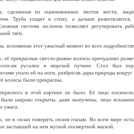
а, сделанная из оцинкованных листов жести, закр
лом. Труба уходит в стену, а дальше разветвляется,
Сложная система заслонок позволяет регулировать раб
ьной тяги.
за, вспоминая этот ужасный момент во всех подробностя
у, её прекрасные светло-рыжие волосы причудливо разме
волосам русалки в морской пучине. Стол был пер
ктами упало ей на ноги, разбросав дары природы вокруг 
её волосы были прекрасны.
екрасного в этой картине не было. Её лицо посинело,
а были широко открыты, даже выпучены; лицо искажено
о ужаса.
о, не в силах поверить своим глазам. Во всем мире оста
ки застывшей на нем жуткой посмертной маской.