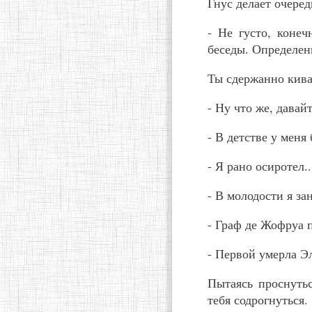
Гнус делает очере
- Не густо, коне
беседы. Определенн
Ты сдержанно кива
- Ну что же, дава
- В детстве у меня 
- Я рано осиротел..
- В молодости я за
- Граф де Жофруа п
- Первой умерла Эл
Пытаясь проснутьс
тебя содрогнуться.