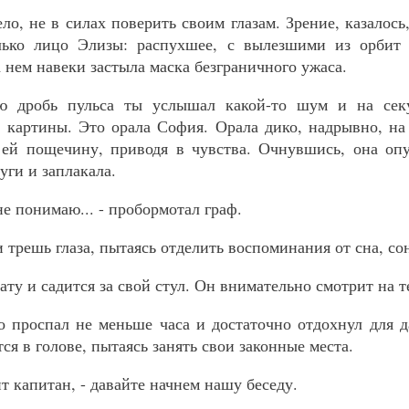
о, не в силах поверить своим глазам. Зрение, казалось
лько лицо Элизы: распухшее, с вылезшими из орбит
 нем навеки застыла маска безграничного ужаса.
ю дробь пульса ты услышал какой-то шум и на сек
 картины. Это орала София. Орала дико, надрывно, на 
 ей пощечину, приводя в чувства. Очнувшись, она опу
уги и заплакала.
я не понимаю... - пробормотал граф.
трешь глаза, пытаясь отделить воспоминания от сна, сон
ату и садится за свой стул. Он внимательно смотрит на т
 проспал не меньше часа и достаточно отдохнул для 
я в голове, пытаясь занять свои законные места.
ит капитан, - давайте начнем нашу беседу.