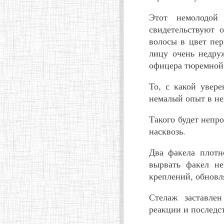
Этот немолодой
свидетельствуют 
волосы в цвет пе
лицу очень недру
офицера тюремной 
То, с какой увер
немалый опыт в не
Такого будет непро
насквозь.
Два факела плотн
вырвать факел не
креплений, обновл
Стелаж заставле
реакции и последс