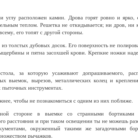
и углу расположен камин. Дрова горят ровно и ярко,
ельным теплом. Решетка не откидывается; ни дров, ни 
 всему, его топят с другой стороны.
 из толстых дубовых досок. Его поверхность не полиров
ыщербины и пятна засохшей крови. Крепкие ножки над
стола, за которую усаживают допрашиваемого, рас
ных выемок, вырезов, металлических колец и креплени
х пыточных инструментах.
жнее, чтобы не познакомиться с одним из них поближе.
жной стороне в выемке со странными бортиками 
ого расстояния и при таком освещении ты не можешь разо
кументами, окруженный такими же загадочными бор
множеством рычажков.