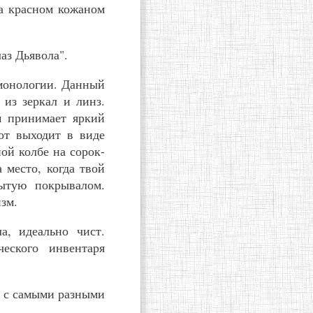
на красном кожаном
аз Дьявола".
емонологии. Данный
из зеркал и линз.
м принимает яркий
тот выходит в виде
ой колбе на сорок-
 место, когда твой
рытую покрывалом.
зм.
а, идеально чист.
еского инвентаря
и с самыми разными