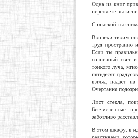
Одна из книг прив
переплете вытиснен
С опаской ты снима
Вопреки твоим опа
труд пространно 
Если ты правильн
солнечный свет и 
тонкого луча, мгн
пятьдесят градусо
взгляд падает на
Очертания подозри
Лист стекла, пок
Бесчисленные пр
заботливо расставл
В этом шкафу, в и
реактивами, котор