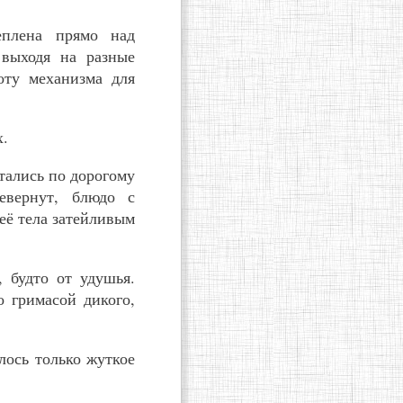
еплена прямо над
 выходя на разные
оту механизма для
х.
тались по дорогому
евернут, блюдо с
её тела затейливым
 будто от удушья.
 гримасой дикого,
лось только жуткое