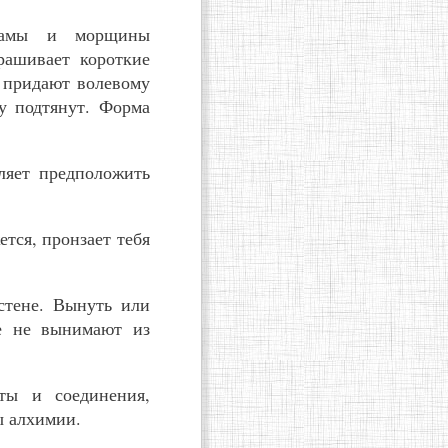
шрамы и морщины
рашивает короткие
 придают волевому
у подтянут. Форма
ляет предположить
ется, пронзает тебя
стене. Вынуть или
се не вынимают из
ты и соединения,
ы алхимии.