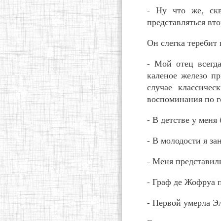
- Ну что же, ск
представляться вт
Он слегка теребит
- Мой отец всегда
каленое железо пр
случае классичес
воспоминания по г
- В детстве у меня 
- В молодости я за
- Меня представил
- Граф де Жофруа п
- Первой умерла Эл