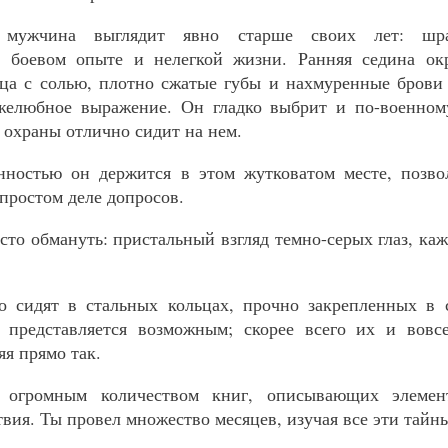
 мужчина выглядит явно старше своих лет: 
о боевом опыте и нелегкой жизни. Ранняя седина ок
рца с солью, плотно сжатые губы и нахмуренные брови
желюбное выражение. Он гладко выбрит и по-военном
охраны отлично сидит на нем.
енностью он держится в этом жутковатом месте, позво
простом деле допросов.
сто обмануть: пристальный взгляд темно-серых глаз, каж
о сидят в стальных кольцах, прочно закрепленных в 
 представляется возможным; скорее всего их и вов
яя прямо так.
н огромным количеством книг, описывающих элемен
твия. Ты провел множество месяцев, изучая все эти тайн