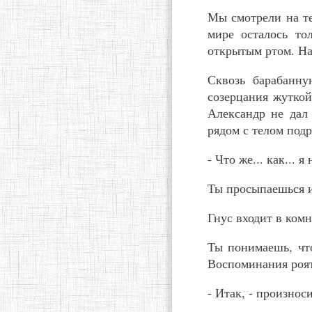
Мы смотрели на тел
мире осталось то
открытым ртом. На
Сквозь барабанну
созерцания жуткой
Александр не дал
рядом с телом подр
- Что же... как... 
Ты просыпаешься и 
Гнус входит в комн
Ты понимаешь, что
Воспоминания роятс
- Итак, - произнос