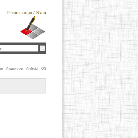
Регистрация
/
Вход
лы
Аудиоигры
Android
iOS