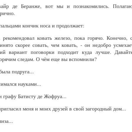
вайр де Беранже, вот мы и познакомились. Полага
орично.
 пальцами кончик носа и продолжает:
 рекомендовал ковать железо, пока горячо. Конечно,
инято скорее совать, чем ковать, - он недобро усмехае
кий вариант поговорки подходит куда лучше. Давай
орячим следам. О чём еще вы вспомнили?
была подруга...
нимался науками...
и графу Батисту де Жофруа...
ригласил меня и моих друзей в свой загородный дом...
иза...