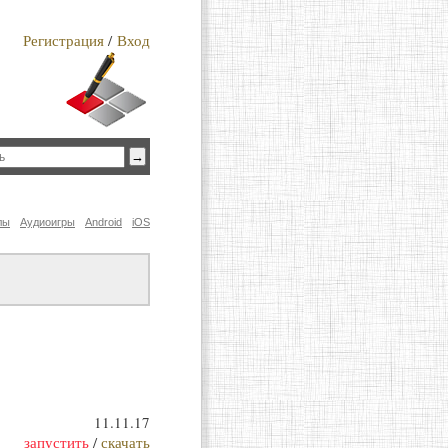
Регистрация
/
Вход
лы
Аудиоигры
Android
iOS
11.11.17
запустить
/
скачать