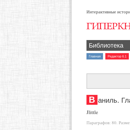
Интерактивные истори
Библиотека
Главная
Редактор 6.1
В
аниль. Гл
Jlittle
Параграфов: 80. Разм