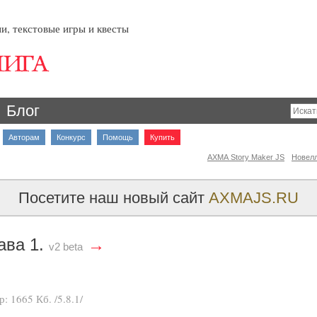
и, текстовые игры и квесты
Блог
Авторам
Конкурс
Помощь
Купить
AXMA Story Maker JS
Новел
Посетите наш новый сайт
AXMAJS.RU
ава 1.
→
v2 beta
ер:
1665 Кб
. /5.8.1/