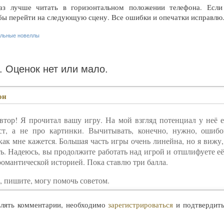
аз лучше читать в горизонтальном положении телефона. Если
обы перейти на следующую сцену. Все ошибки и опечатки исправлю
альные новеллы
1.
Оценок нет или мало.
он
втор! Я прочитал вашу игру. На мой взгляд потенциал у неё е
ст, а не про картинки. Вычитывать, конечно, нужно, ошиб
ак мне кажется. Большая часть игры очень линейна, но я вижу,
ь. Надеюсь, вы продолжите работать над игрой и отшлифуете её
романтической историей. Пока ставлю три балла.
 пишите, могу помочь советом.
влять комментарии, необходимо
зарегистрироваться
и подтвердит