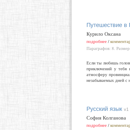
Путешествие в 
Курило Оксана
подробнее
/
комментар
Параграфов: 8. Размер
Если ты любишь голов
приключений у тебя 
атмосферу провинциал
незабываемых дней с 
Русский язык
v1
София Колганова
подробнее
/
комментар