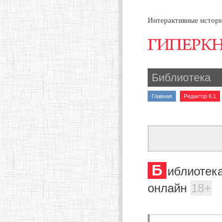
Интерактивные истори
Библиотека
Главная
Редактор 6.1
Б
иблиотека
онлайн
18+