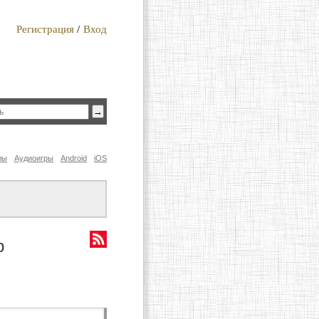
Регистрация
/
Вход
лы
Аудиоигры
Android
iOS
р