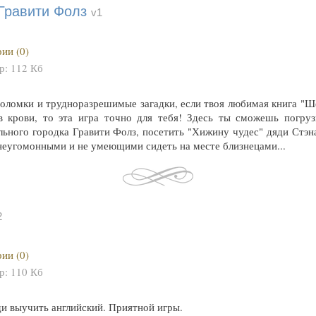
Гравити Фолз
v1
ии (0)
ер:
112 Кб
оломки и трудноразрешимые загадки, если твоя любимая книга "Ш
в крови, то эта игра точно для тебя! Здесь ты сможешь погруз
ьного городка Гравити Фолз, посетить "Хижину чудес" дяди Стэна
неугомонными и не умеющими сидеть на месте близнецами...
2
ии (0)
ер:
110 Кб
и выучить английский. Приятной игры.