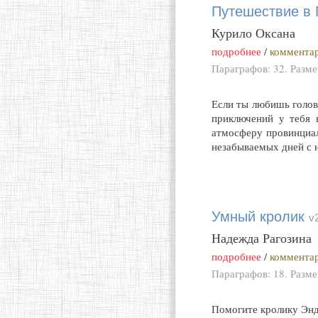
Путешествие в 
Курило Оксана
подробнее
/
комментар
Параграфов: 32. Разм
Если ты любишь голов
приключений у тебя 
атмосферу провинциал
незабываемых дней с 
Умный кролик
v
Надежда Рагозина
подробнее
/
комментар
Параграфов: 18. Разм
Помогите кролику Энд