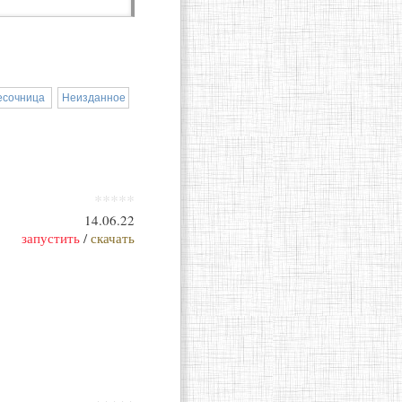
есочница
Неизданное
*****
14.06.22
запустить
/
скачать