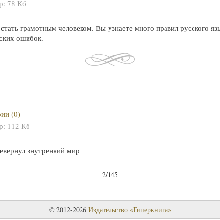
ер:
78 Кб
стать грамотным человеком. Вы узнаете много правил русского яз
ских ошибок.
ии (0)
ер:
112 Кб
евернул внутренний мир
2/145
© 2012-2026
Издательство «Гиперкнига»