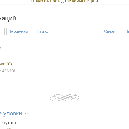
Показать последние комментарии
каций
По оценкам
Наугад
Жанры
П
a
ии (0)
:
428 Кб
е уловки
v1
 группа