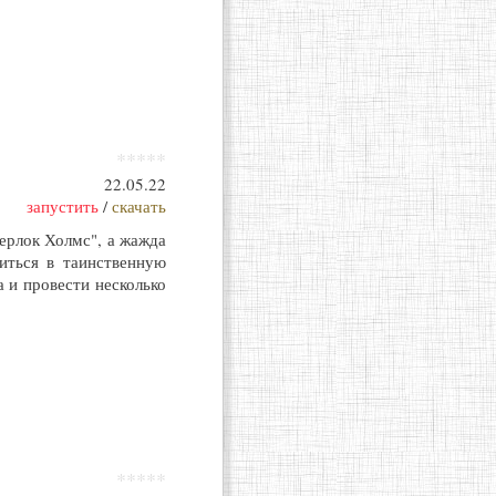
*****
22.05.22
запустить
/
скачать
ерлок Холмс", а жажда
иться в таинственную
 и провести несколько
*****