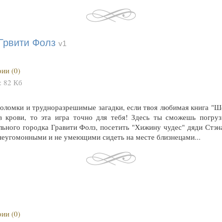
Грвити Фолз
v1
ии (0)
:
82 Кб
оломки и трудноразрешимые загадки, если твоя любимая книга "Ш
в крови, то эта игра точно для тебя! Здесь ты сможешь погруз
ьного городка Гравити Фолз, посетить "Хижину чудес" дяди Стэна
неугомонными и не умеющими сидеть на месте близнецами...
ии (0)