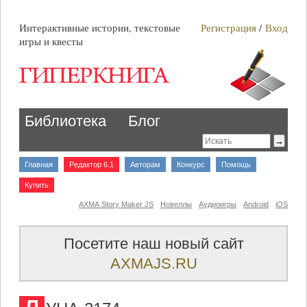
Интерактивные истории, текстовые
Регистрация
/
Вход
игры и квесты
Библиотека
Блог
Главная
Редактор 6.1
Авторам
Конкурс
Помощь
Купить
AXMA Story Maker JS
Новеллы
Аудиоигры
Android
iOS
Посетите наш новый сайт
AXMAJS.RU