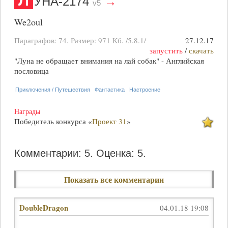
Л
УНА-2174
→
v5
We2oul
Параграфов: 74. Размер:
971 Кб
. /5.8.1/
27.12.17
запустить
/
скачать
"Луна не обращает внимания на лай собак" - Английская
пословица
Приключения / Путешествия
Фантастика
Настроение
Награды
Победитель конкурса «
Проект 31
»
Комментарии: 5.
Оценка: 5.
Показать все комментарии
DoubleDragon
04.01.18 19:08