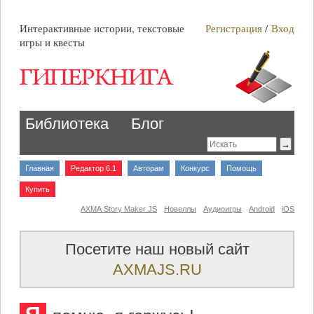
Интерактивные истории, текстовые
Регистрация
/
Вход
игры и квесты
Библиотека
Блог
Главная
Редактор 6.1
Авторам
Конкурс
Помощь
Купить
AXMA Story Maker JS
Новеллы
Аудиоигры
Android
iOS
Посетите наш новый сайт
AXMAJS.RU