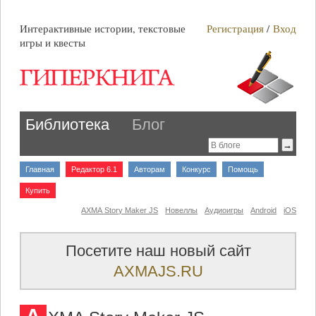
Интерактивные истории, текстовые
Регистрация
/
Вход
игры и квесты
Библиотека
Блог
Главная
Редактор 6.1
Авторам
Конкурс
Помощь
Купить
AXMA Story Maker JS
Новеллы
Аудиоигры
Android
iOS
Посетите наш новый сайт
AXMAJS.RU