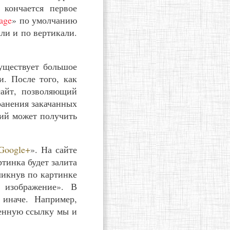
 кончается первое
age
» по умолчанию
ли и по вертикали.
уществует большое
и. После того, как
сайт, позволяющий
ранения закачанных
ний может получить
Google+
». На сайте
тинка будет залита
ликнув по картинке
 изображение». В
 иначе. Например,
енную ссылку мы и