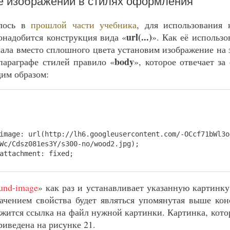
е изображений в стилях оформления
алось в
прошлой части учебника
, для использования 
url(...)
надобится конструкция вида «
». Как её использо
чала вместо сплошного цвета установим изображение на
body
параграфе стилей правило «
», которое отвечает за
им образом:
ge: url(http://lh6.googleusercontent.com/-OCcf71bWl3o
Wc/Cdsz081es3Y/s300-no/wood2.jpg);
tachment: fixed;
und-image
» как раз и устанавливает указанную картинку
ачением свойства будет являться упомянутая выше кон
ержится ссылка на файл нужной картинки. Картинка, кот
риведена на рисунке 21.