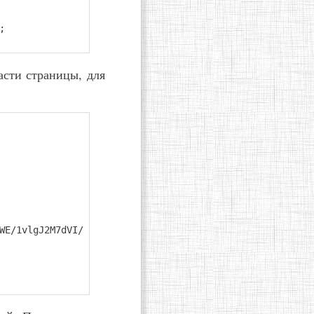
;
сти страницы, для
WE/1vlgJ2M7dVI/