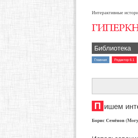
Интерактивные истори
Библиотека
Главная
Редактор 6.1
П
ишем инт
Борис Семёнов (Mory