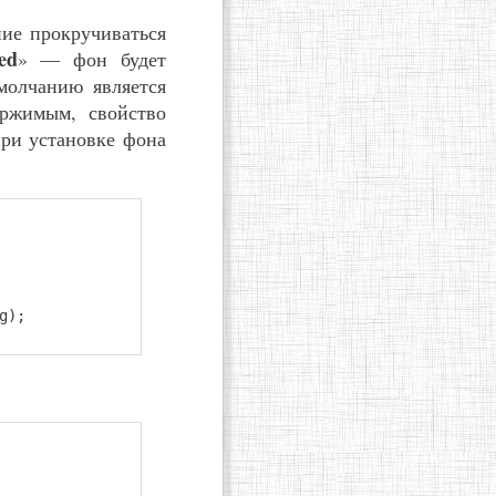
ние прокручиваться
xed
» — фон будет
молчанию является
ержимым, свойство
при установке фона
g);