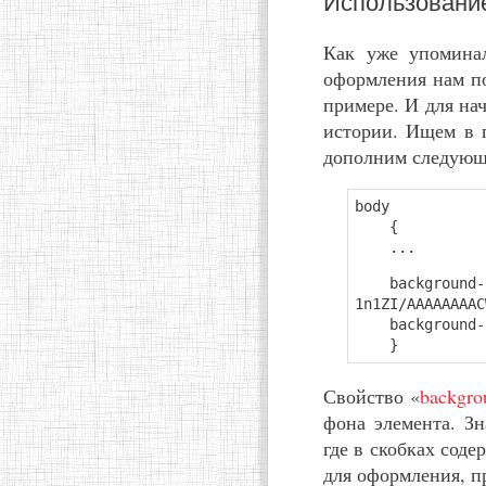
Использовани
Как уже упомин
оформления нам по
примере. И для на
истории. Ищем в 
дополним следующ
body
{
...
background-ima
1n1ZI/AAAAAAAAC
background-at
}
Свойство «
backgro
фона элемента. Зн
где в скобках сод
для оформления, п