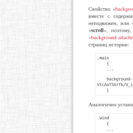
Свойство «
backgro
вместе с содержи
неподвижен, или 
scroll
«
», поэтому
«
background-attach
страниц истории:
.main
{
...
background-ima
VtcAoT5Xrfk/U_i
}
Аналогично устано
.wind
{
...