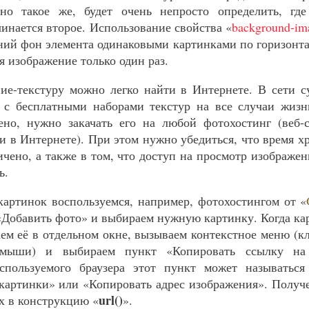
но такое же, будет очень непросто определить, где
чинается второе. Использование свойства «
background-im
дний фон элемента одинаковыми картинками по горизонта
я изображение только один раз.
ие-текстуру можно легко найти в Интернете. В сети с
 с бесплатными наборами текстур на все случаи жизн
ено, нужно закачать его на любой фотохостинг (веб-
и в Интернете). При этом нужно убедиться, что время х
ичено, а также в том, что доступ на просмотр изображе
ь.
артинок воспользуемся, например, фотохостингом от «
Добавить фото» и выбираем нужную картинку. Когда кар
аем её в отдельном окне, вызываем контекстное меню (к
мыши) и выбираем пункт «Копировать ссылку на
спользуемого браузера этот пункт может называться
картинки» или «Копировать адрес изображения». Получ
url()
ах в конструкцию «
».