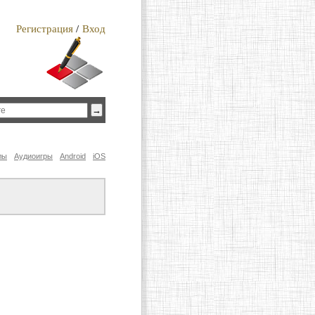
Регистрация
/
Вход
лы
Аудиоигры
Android
iOS