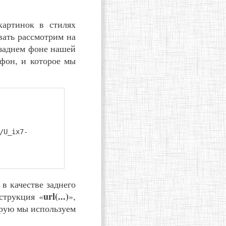
картинок в стилях
вать рассмотрим на
 заднем фоне нашей
 фон, и которое мы
/U_ix7-
 в качестве заднего
url(...)
струкция «
»,
орую мы используем