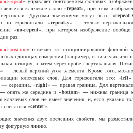
und-repeat
» управляет повторением фоновых изображе
repeat
а является ключевое слово «
», при этом изображе
repeat-
 вертикали. Другими значениями могут быть: «
repeat-y
ко по горизонтали, «
» — только вертикально
no-repeat
чение «
», при котором изображение вообще 
дин раз.
und-position
» отвечает за позиционирование фоновой 
любых единицах измерения (например, в пикселях или п
альная позиция, а затем через пробел вертикальная. Поз
%
» — левый верхний угол элемента. Кроме того, можно
left
инации ключевых слов. Для горизонтали это: «
»
right
 — середина, «
» — правая граница. Для вертикали
bottom
— опять же середина и «
» — нижняя граница э
я ключевых слов не имеет значения, и, если указано то
center
т считаться «
».
ующие значения двух последних свойств, мы разместил
дну фигурную линию.