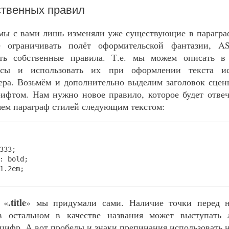
ственных правил
мы с вами лишь изменяли уже существующие в парагра
 ограничивать полёт оформительской фантазии, A
ать собственные правила. Т.е. мы можем описать в
ссы и использовать их при оформлении текста и
ера. Возьмём и дополнительно выделим заголовок сцен
ифтом. Нам нужно новое правило, которое будет отвеч
яем параграф стилей следующим текстом:
333;
 bold;
.2em;
.title
 «
» мы придумали сами. Наличие точки перед н
в остальном в качестве названия может выступать
 цифр. А вот пробелы и знаки препинания использовать н