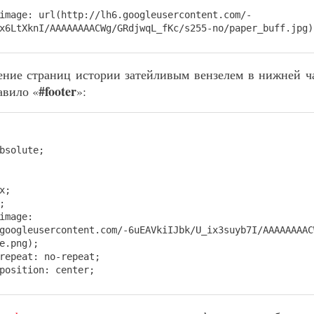
ge: url(http://lh6.googleusercontent.com/-
x6LtXknI/AAAAAAAACWg/GRdjwqL_fKc/s255-no/paper_buff.jpg)
ние страниц истории затейливым вензелем в нижней ча
#footer
авило «
»:
solute;
x;
;
mage:
googleusercontent.com/-6uEAVkiIJbk/U_ix3suyb7I/AAAAAAAAC
e.png);
peat: no-repeat;
sition: center;