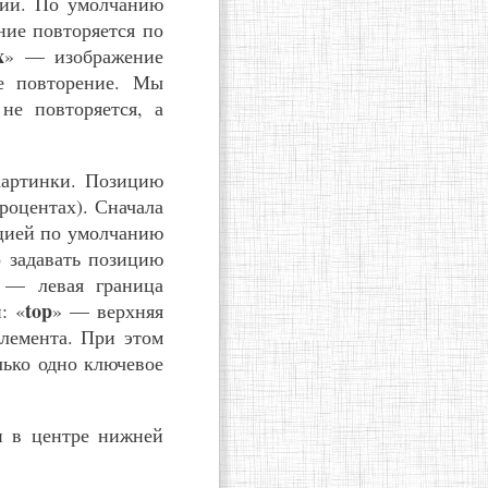
ний. По умолчанию
ние повторяется по
x
» — изображение
е повторение. Мы
не повторяется, а
картинки. Позицию
роцентах). Сначала
ицией по умолчанию
 задавать позицию
 — левая граница
top
: «
» — верхняя
лемента. При этом
лько одно ключевое
и в центре нижней