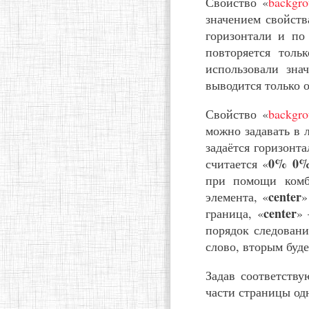
Свойство «
backgro
значением свойств
горизонтали и по
повторяется толь
использовали зна
выводится только о
Свойство «
backgro
можно задавать в 
задаётся горизонт
0% 0
считается «
при помощи комб
center
элемента, «
»
center
граница, «
» 
порядок следовани
слово, вторым буде
Задав соответств
части страницы о