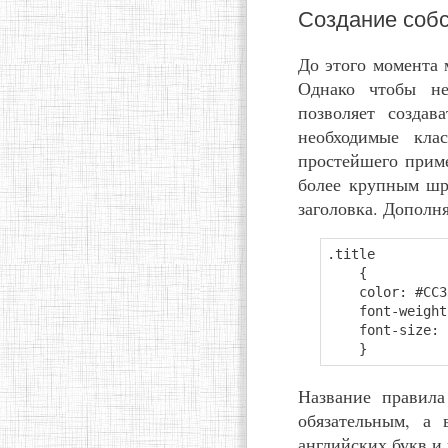
Создание соб
До этого момента 
Однако чтобы не
позволяет создав
необходимые кла
простейшего прим
более крупным шр
заголовка. Дополн
.title
{
color: #CC3
font-weight:
font-size: 1
}
Название правила
обязательным, а 
английских букв и