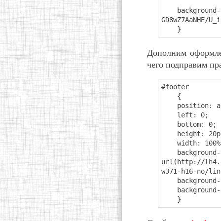
background-ima
GD8wZ7AaNHE/U_i
}
Дополним оформле
чего подправим пр
#footer
{
position: ab
left: 0;
bottom: 0;
height: 20p
width: 100%
background-i
url(http://lh4.
w371-h16-no/lin
background-re
background-po
}