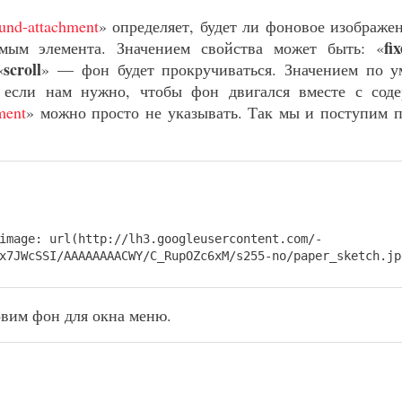
und-attachment
» определяет, будет ли фоновое изображе
fi
мым элемента. Значением свойства может быть: «
scroll
«
» — фон будет прокручиваться. Значением по у
, если нам нужно, чтобы фон двигался вместе с сод
ment
» можно просто не указывать. Так мы и поступим 
ge: url(http://lh3.googleusercontent.com/-
x7JWcSSI/AAAAAAAACWY/C_RupOZc6xM/s255-no/paper_sketch.jp
вим фон для окна меню.