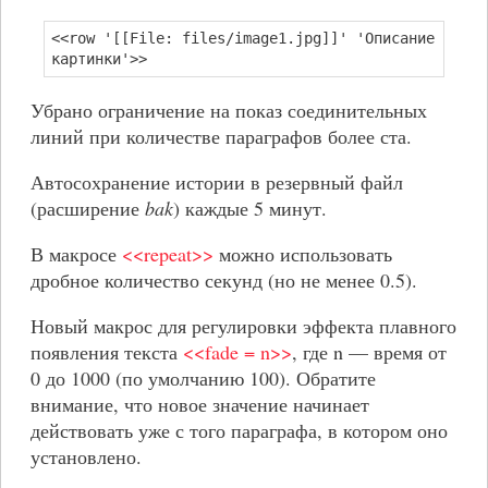
<<row '[[File: files/image1.jpg]]' 'Описание
картинки'>>
Убрано ограничение на показ соединительных
линий при количестве параграфов более ста.
Автосохранение истории в резервный файл
(расширение
bak
) каждые 5 минут.
В макросе
<<repeat>>
можно использовать
дробное количество секунд (но не менее 0.5).
Новый макрос для регулировки эффекта плавного
появления текста
<<fade = n>>
, где n — время от
0 до 1000 (по умолчанию 100). Обратите
внимание, что новое значение начинает
действовать уже с того параграфа, в котором оно
установлено.