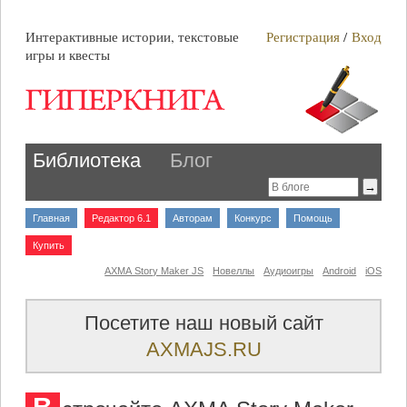
Интерактивные истории, текстовые
Регистрация
/
Вход
игры и квесты
Библиотека
Блог
Главная
Редактор 6.1
Авторам
Конкурс
Помощь
Купить
AXMA Story Maker JS
Новеллы
Аудиоигры
Android
iOS
Посетите наш новый сайт
AXMAJS.RU