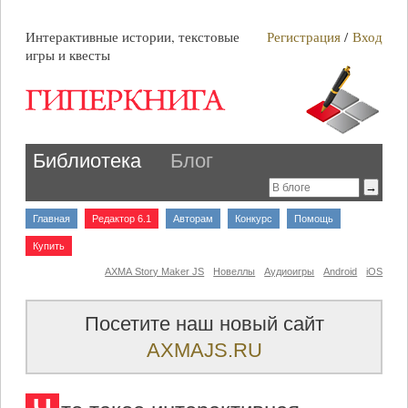
Интерактивные истории, текстовые
Регистрация
/
Вход
игры и квесты
Библиотека
Блог
Главная
Редактор 6.1
Авторам
Конкурс
Помощь
Купить
AXMA Story Maker JS
Новеллы
Аудиоигры
Android
iOS
Посетите наш новый сайт
AXMAJS.RU