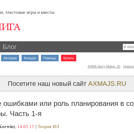
и, текстовые игры и квесты
Блог
Авторам
Конкурс
Помощь
Купить
AXMA Story Maker JS
Новел
Посетите наш новый сайт
AXMAJS.RU
 ошибками или роль планирования в с
ры. Часть 1-я
Korwin)
,
14.03.13
|
Теория ИЛ