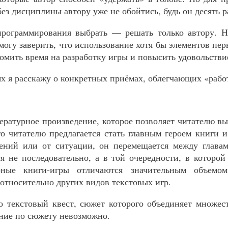
ез дисциплины автору уже не обойтись, будь он десять р
программирования выбрать — решать только автору. Н
могу заверить, что использование хотя бы элементов пе
омить время на разработку игры и повысить удовольствие
х я расскажу о конкретных приёмах, облегчающих «рабо
ратурное произведение, которое позволяет читателю в
о читателю предлагается стать главным героем книги и
ний или от ситуации, он перемещается между главам
ся не последовательно, а в той очередности, в которой
рные книги-игры отличаются значительным объемо
относительно других видов текстовых игр.
 текстовый квест, сюжет которого объединяет множест
ние по сюжету невозможно.