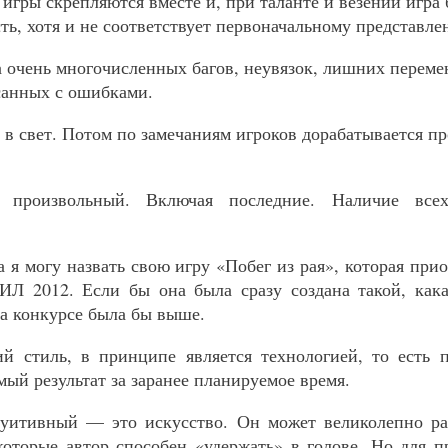
 игры скрепляются вместе и, при таланте и везении игра
ть, хотя и не соответствует первоначальному представле
ка очень многочисленных багов, неувязок, лишних перем
санных с ошибками.
я в свет. Потом по замечаниям игроков дорабатывается п
в произвольный. Включая последние. Наличие вс
а я могу назвать свою игру «Побег из рая», которая при
Л 2012. Если бы она была сразу создана такой, кака
на конкурсе была бы выше.
й стиль, в принципе является технологией, то есть 
ый результат за заранее планируемое время.
туитивный — это искусство. Он может великолепно ра
которые автор способен «удержать» в голове. Но для п