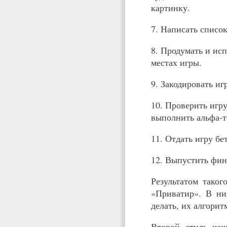
картинку.
7. Написать списо
8. Продумать и ис
местах игры.
9. Закодировать иг
10. Проверить игр
выполнить альфа-т
11. Отдать игру б
12. Выпустить фин
Результатом тако
«Приватир». В них
делать, их алгори
Второй стиль чащ