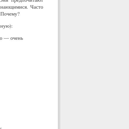
минающимися. Часто
 Почему?
вную):
то — очень