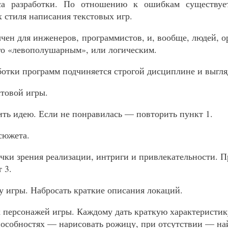
са разработки. По отношению к ошибкам существует
 стиля написания текстовых игр.
чен для инженеров, программистов, и, вообще, людей, 
его «левополушарным», или логическим.
ботки программ подчиняется строгой дисциплине и выгля
стовой игры.
нить идею. Если не понравилась — повторить пункт 1.
сюжета.
точки зрения реализации, интриги и привлекательности. 
 3.
ту игры. Набросать краткие описания локаций.
к персонажей игры. Каждому дать краткую характеристик
особностях — нарисовать рожицу, при отсутствии — н