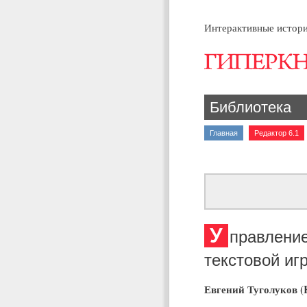
Интерактивные истори
Библиотека
Главная
Редактор 6.1
У
правление
текстовой иг
Евгений Туголуков (