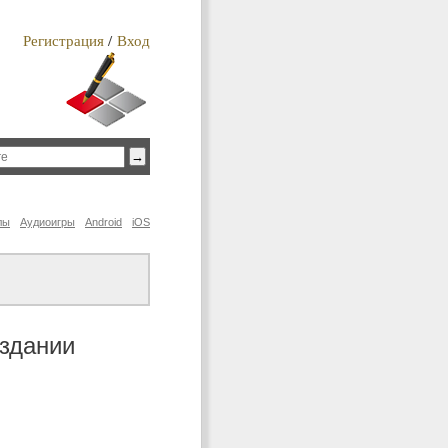
Регистрация
/
Вход
лы
Аудиоигры
Android
iOS
оздании