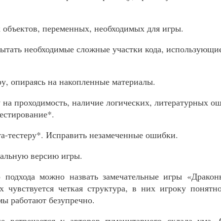
к объектов, переменных, необходимых для игры.
пытать необходимые сложные участки кода, использующи
ру, опираясь на накопленные материалы.
у на проходимость, наличие логических, литературных ош
естирование*.
ета-тестеру*. Исправить незамеченные ошибки.
альную версию игры.
го подхода можно назвать замечательные игры «Драко
 чувствуется четкая структура, в них игроку понятн
тмы работают безупречно.
е встречается у авторов гуманитарного склада ума.