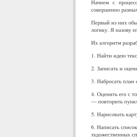
Начнем с процес
совершенно разных
Первый из них обы
логику. Я назову 
Их алгоритм разра
1. Найти идею тек
2. Записать и оце
3. Набросать план 
4. Оценить его с 
— повторить пункт
5. Нарисовать кар
6. Написать списо
художественных сп