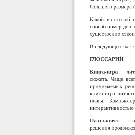
большого размера б
Какой из стилей 
способ номер два, 
существенно сэкон
В следующих частя
ГЛОССАРИЙ
Книга-игра
— лите
сюжета. Чаще всег
принимаемых реше
книга-игра читает
главы. Компьюте
интерактивностью 
Паззл-квест
— это
решения продвиже