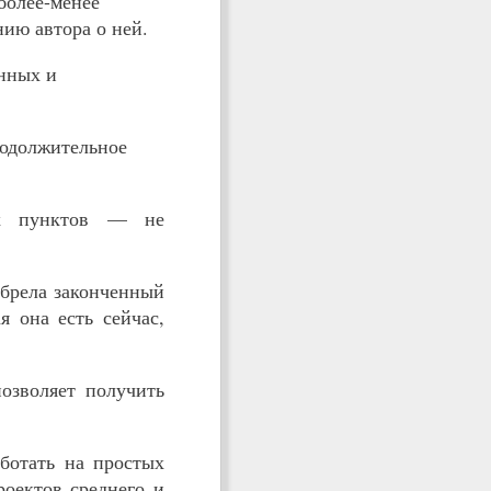
 более-менее
нию автора о ней.
енных и
родолжительное
ех пунктов — не
обрела законченный
я она есть сейчас,
позволяет получить
ботать на простых
роектов среднего и