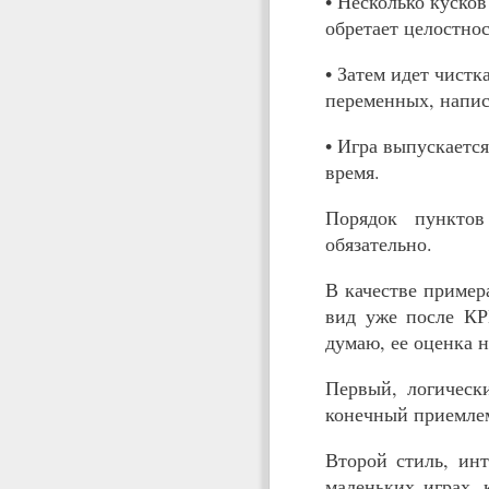
• Несколько кусков
обретает целостнос
• Затем идет чист
переменных, напи
• Игра выпускаетс
время.
Порядок пункто
обязательно.
В качестве пример
вид уже после КРИ
думаю, ее оценка 
Первый, логически
конечный приемлем
Второй стиль, ин
маленьких играх, 