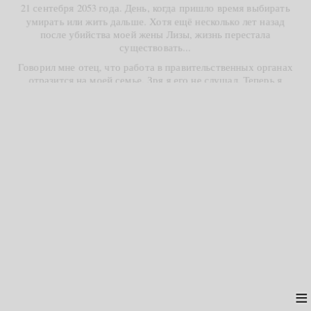
21 сентебря 2053 года. День, когда пришло время выбирать
умирать или жить дальше. Хотя ещё несколько лет назад
после убийства моей жены Лизы, жизнь перестала
существовать...
Говорил мне отец, что работа в правительственных органах
отразится на моей семье. Зря я его не слушал. Теперь я
частный детектив, и ищу того кто уничтожил мою жизнь. 3
года в поисках... Есть лишь пару зацепок... Меня хотели
убрать с дороги, наркоторговцы, а именно это Был Местный
наркоборон "Гвоздь"... Почему гвоздь? Потому что голыми
руками забивает он их в черепа тем, кто перешёл ему
дорогу... Алчная мразь... К нему трудно подобраться, но я
это сделаю...
Жди меня!!! "Гвоздь"...
≡