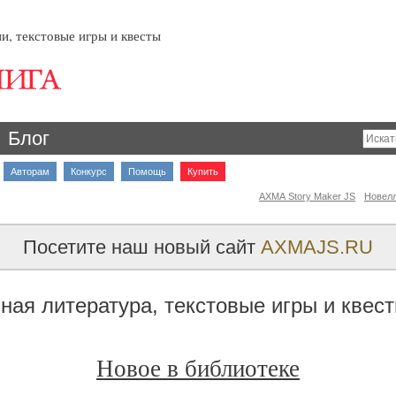
и, текстовые игры и квесты
Блог
Авторам
Конкурс
Помощь
Купить
AXMA Story Maker JS
Новел
Посетите наш новый сайт
AXMAJS.RU
ная литература, текстовые игры и квес
Новое в библиотеке