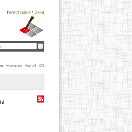
Регистрация
/
Вход
лы
Аудиоигры
Android
iOS
ты