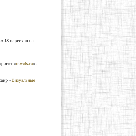
r JS переехал на
проект «
novels.ru
».
жанр «
Визуальные