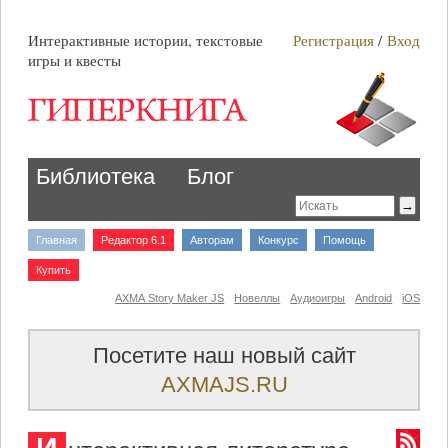
Интерактивные истории, текстовые
Регистрация
/
Вход
игры и квесты
Библиотека
Блог
Главная
Редактор 6.1
Авторам
Конкурс
Помощь
Купить
AXMA Story Maker JS
Новеллы
Аудиоигры
Android
iOS
Посетите наш новый сайт
AXMAJS.RU