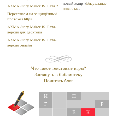
новый жанр «
Визуальные
AXMA Story Maker JS. Бета 2
новеллы
».
Переезжаем на защищённый
протокол https
AXMA Story Maker JS. Бета-
версия для десктопа
AXMA Story Maker JS. Бета-
версия онлайн
Что такое текстовые игры?
Заглянуть в библиотеку
Почитать блог
И
П
Г
Р
Е
К