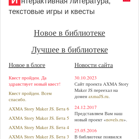
И
нтерактивная литература,
текстовые игры и квесты
Новое в библиотеке
Лучшее в библиотеке
Новое в блоге
Новости сайта
Квест пройден. Да
30.10.2023
здравствует новый квест!
Сайт проекта AXMA Story
Maker JS переехал на
Квест пройден. Всем
домен
axmaJS.ru
.
спасибо.
24.12.2017
AXMA Story Maker JS. Бета 6
Представляем Вам наш
AXMA Story Maker JS. Бета 5
новый проект «
novels.ru
».
AXMA Story Maker JS. Бета 4
25.05.2016
AXMA Story Maker JS. Бета 3
В библиотеке появился