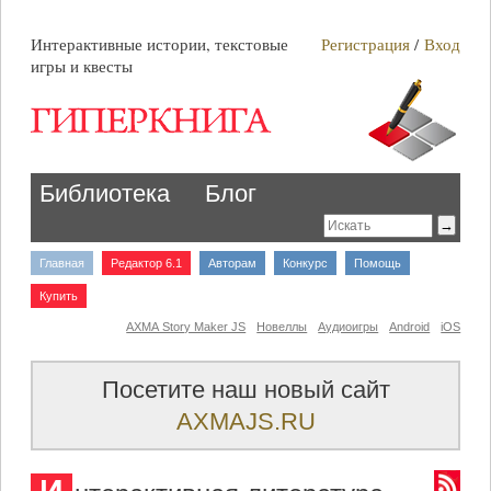
Интерактивные истории, текстовые
Регистрация
/
Вход
игры и квесты
Библиотека
Блог
Главная
Редактор 6.1
Авторам
Конкурс
Помощь
Купить
AXMA Story Maker JS
Новеллы
Аудиоигры
Android
iOS
Посетите наш новый сайт
AXMAJS.RU