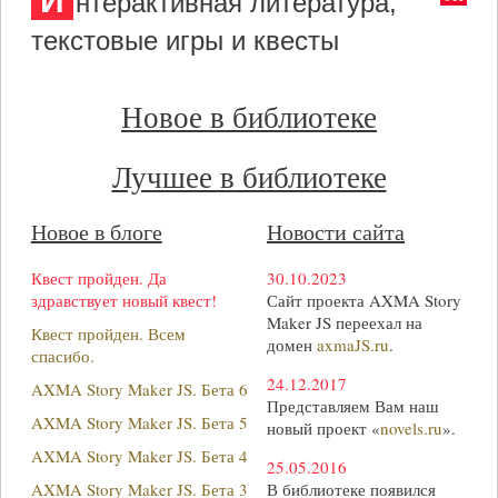
И
нтерактивная литература,
текстовые игры и квесты
Новое в библиотеке
Лучшее в библиотеке
Новое в блоге
Новости сайта
Квест пройден. Да
30.10.2023
здравствует новый квест!
Сайт проекта AXMA Story
Maker JS переехал на
Квест пройден. Всем
домен
axmaJS.ru
.
спасибо.
24.12.2017
AXMA Story Maker JS. Бета 6
Представляем Вам наш
AXMA Story Maker JS. Бета 5
новый проект «
novels.ru
».
AXMA Story Maker JS. Бета 4
25.05.2016
AXMA Story Maker JS. Бета 3
В библиотеке появился