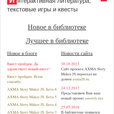
И
нтерактивная литература,
текстовые игры и квесты
Новое в библиотеке
Лучшее в библиотеке
Новое в блоге
Новости сайта
Квест пройден. Да
30.10.2023
здравствует новый квест!
Сайт проекта AXMA Story
Maker JS переехал на
Квест пройден. Всем
домен
axmaJS.ru
.
спасибо.
24.12.2017
AXMA Story Maker JS. Бета 6
Представляем Вам наш
AXMA Story Maker JS. Бета 5
новый проект «
novels.ru
».
AXMA Story Maker JS. Бета 4
25.05.2016
AXMA Story Maker JS. Бета 3
В библиотеке появился