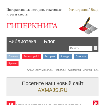
Интерактивные истории, текстовые
Регистрация
/
Вход
игры и квесты
Библиотека
Блог
Главная
Редактор 6.1
Авторам
Конкурс
Помощь
Купить
AXMA Story Maker JS
Новеллы
Аудиоигры
Android
iOS
Посетите наш новый сайт
AXMAJS.RU