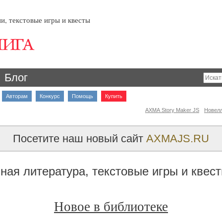
и, текстовые игры и квесты
Блог
Авторам
Конкурс
Помощь
Купить
AXMA Story Maker JS
Новел
Посетите наш новый сайт
AXMAJS.RU
ная литература, текстовые игры и квес
Новое в библиотеке