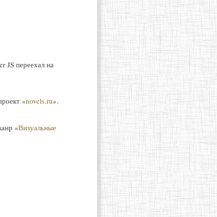
r JS переехал на
проект «
novels.ru
».
жанр «
Визуальные