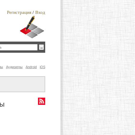
Регистрация
/
Вход
лы
Аудиоигры
Android
iOS
ты