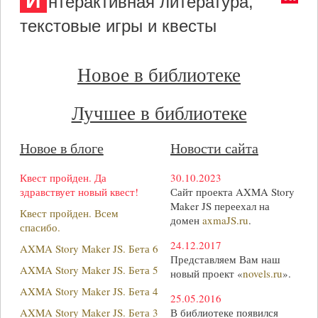
И
нтерактивная литература,
текстовые игры и квесты
Новое в библиотеке
Лучшее в библиотеке
Новое в блоге
Новости сайта
Квест пройден. Да
30.10.2023
здравствует новый квест!
Сайт проекта AXMA Story
Maker JS переехал на
Квест пройден. Всем
домен
axmaJS.ru
.
спасибо.
24.12.2017
AXMA Story Maker JS. Бета 6
Представляем Вам наш
AXMA Story Maker JS. Бета 5
новый проект «
novels.ru
».
AXMA Story Maker JS. Бета 4
25.05.2016
AXMA Story Maker JS. Бета 3
В библиотеке появился