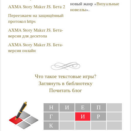
новый жанр «
Визуальные
AXMA Story Maker JS. Бета 2
новеллы
».
Переезжаем на защищённый
протокол https
AXMA Story Maker JS. Бета-
версия для десктопа
AXMA Story Maker JS. Бета-
версия онлайн
Что такое текстовые игры?
Заглянуть в библиотеку
Почитать блог
Н
И
Е
П
Г
И
Р
К