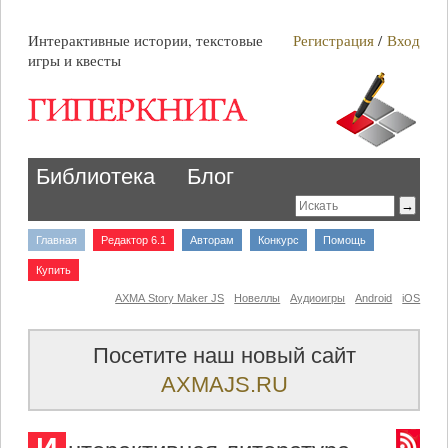
Интерактивные истории, текстовые
Регистрация
/
Вход
игры и квесты
Библиотека
Блог
Главная
Редактор 6.1
Авторам
Конкурс
Помощь
Купить
AXMA Story Maker JS
Новеллы
Аудиоигры
Android
iOS
Посетите наш новый сайт
AXMAJS.RU